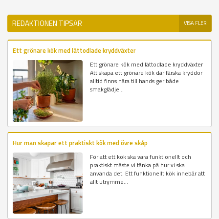
REDAKTIONEN TIPSAR
VISA FLER
Ett grönare kök med lättodlade kryddväxter
Ett grönare kök med lättodlade kryddväxter
Att skapa ett grönare kök där färska kryddor
alltid finns nära till hands ger både
smakglädje...
Hur man skapar ett praktiskt kök med övre skåp
För att ett kök ska vara funktionellt och
praktiskt måste vi tänka på hur vi ska
använda det. Ett funktionellt kök innebär att
allt utrymme...