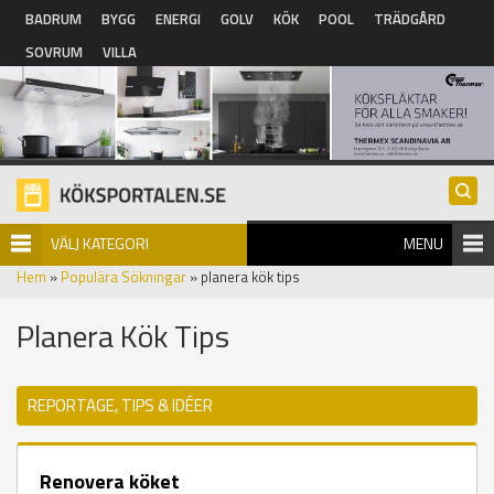
Hoppa till huvudinnehåll
BADRUM
BYGG
ENERGI
GOLV
KÖK
POOL
TRÄDGÅRD
SOVRUM
VILLA
VÄLJ KATEGORI
MENU
Hem
»
Populära Sökningar
» planera kök tips
Planera Kök Tips
REPORTAGE, TIPS & IDÉER
Renovera köket