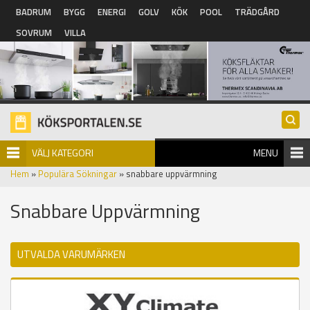
Hoppa till huvudinnehåll
BADRUM
BYGG
ENERGI
GOLV
KÖK
POOL
TRÄDGÅRD
SOVRUM
VILLA
VÄLJ KATEGORI
MENU
Hem
»
Populära Sökningar
» snabbare uppvärmning
Snabbare Uppvärmning
UTVALDA VARUMÄRKEN