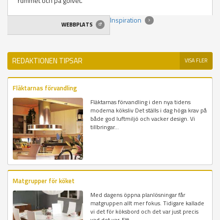
rummet och på golvet.
Inspiration
WEBBPLATS
REDAKTIONEN TIPSAR
VISA FLER
Fläktarnas förvandling
Fläktarnas förvandling i den nya tidens
moderna köksliv Det ställs i dag höga krav på
både god luftmiljö och vacker design. Vi
tillbringar...
Matgrupper för köket
Med dagens öppna planlösningar får
matgruppen allt mer fokus. Tidigare kallade
vi det för köksbord och det var just precis
vad det var. Ett...