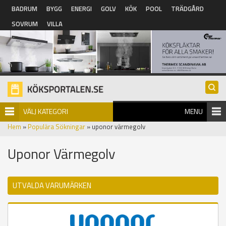
Hoppa till huvudinnehåll
BADRUM
BYGG
ENERGI
GOLV
KÖK
POOL
TRÄDGÅRD
SOVRUM
VILLA
VÄLJ KATEGORI
MENU
Hem
»
Populära Sökningar
» uponor värmegolv
Uponor Värmegolv
UTVALDA VARUMÄRKEN