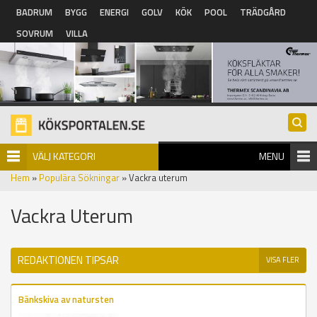
Hoppa till huvudinnehåll
BADRUM
BYGG
ENERGI
GOLV
KÖK
POOL
TRÄDGÅRD
SOVRUM
VILLA
VÄLJ KATEGORI
MENU
Hem
»
Populära Sökningar
» Vackra uterum
Vackra Uterum
REDAKTIONEN TIPSAR
VISA FLER
Bänkskiva av natursten