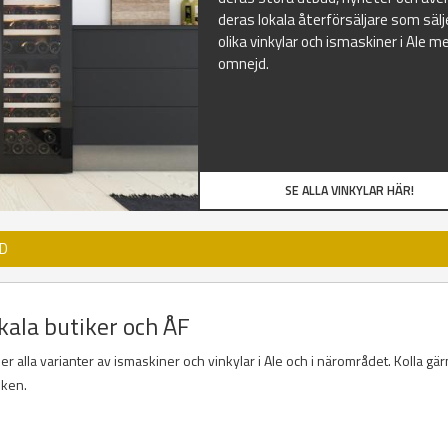
deras lokala återförsäljare som sälj
olika vinkylar och ismaskiner i Ale m
omnejd.
SE ALLA VINKYLAR HÄR!
JD
okala butiker och ÅF
er alla varianter av ismaskiner och vinkylar i Ale och i närområdet. Kolla gä
iken.