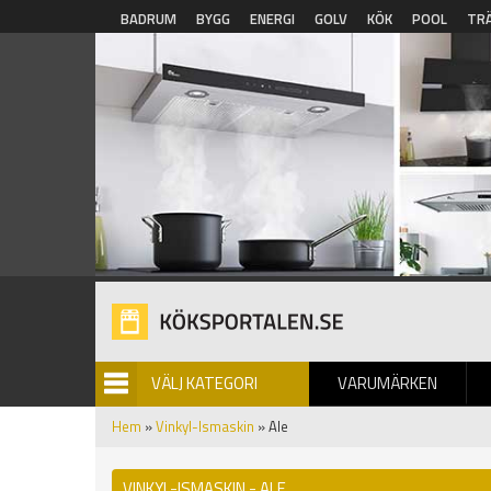
Hoppa till huvudinnehåll
BADRUM
BYGG
ENERGI
GOLV
KÖK
POOL
TR
VÄLJ KATEGORI
VARUMÄRKEN
BILDGALLERI
Hem
»
Vinkyl-Ismaskin
» Ale
VINKYL-ISMASKIN - ALE