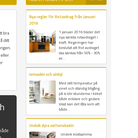
Nya regler för Rotavdrag från Januari
2016
1 januari 2016 träder det
tt bra
nya sänkta rotavdraget i
å ditt
kraft. Regeringen har
ingen.
beslutat att Rot avdraget
ska sänkas från 50% - 30%
eller
av...
er
Ismaskin och vinkyl
Med rätt temperatur på
vinet och ständig tillgång
på is blir stunderna i köket
både enklare och godare.
ch
Visst kan det låta som att
både...
Undvik dyra vattenskador
 både
Undvik kostsamma
n