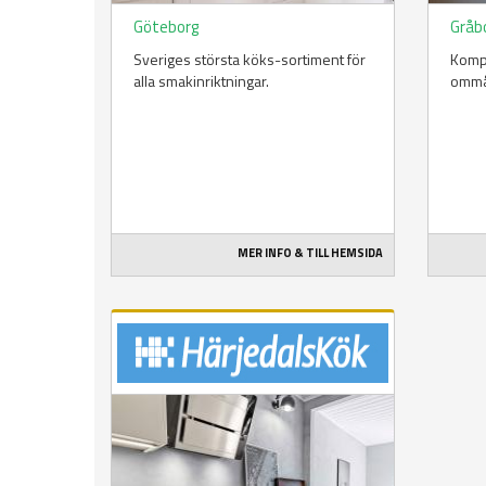
Göteborg
Gråb
Sveriges största köks-sortiment för
Kompl
alla smakinriktningar.
ommål
MER INFO & TILL HEMSIDA