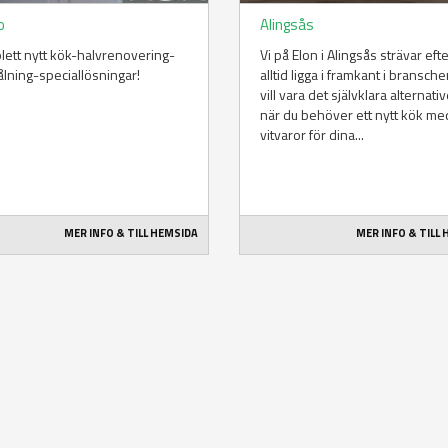
o
Alingsås
ett nytt kök-halvrenovering-
Vi på Elon i Alingsås strävar efte
ning-speciallösningar!
alltid ligga i framkant i bransche
vill vara det självklara alternativ
när du behöver ett nytt kök me
vitvaror för dina...
MER INFO & TILL HEMSIDA
MER INFO & TILL