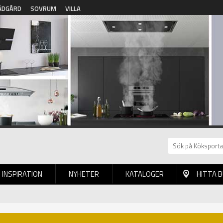
ÄDGÅRD
SOVRUM
VILLA
INSPIRATION
NYHETER
KATALOGER
HITTA 