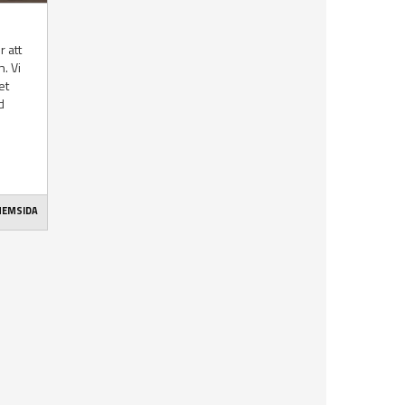
r att
n. Vi
et
d
 HEMSIDA