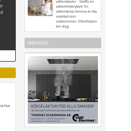
vattenskador - Skaffa en
er
vattenfelsbrytare! En
vattenläcka hemma är lika
ed
oväntad som
ovälkommen. Efterföljden
blir dryg...
ANNONSER
rna hur