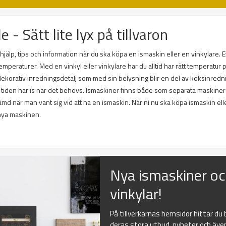
 - Sätt lite lyx på tillvaron
hjälp, tips och information när du ska köpa en ismaskin eller en vinkylare. E
mperaturer. Med en vinkyl eller vinkylare har du alltid har rätt temperatur p
 dekorativ inredningsdetalj som med sin belysning blir en del av köksinredn
a tiden har is när det behövs. Ismaskiner finns både som separata maskiner 
kämd när man vant sig vid att ha en ismaskin. När ni nu ska köpa ismaskin ell
n nya maskinen.
Nya ismaskiner o
vinkylar!
På tillverkarnas hemsidor hittar du
deras stora utbud, nyheter och äve