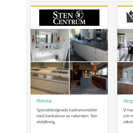
Mölndal
Alin
Specialdesignade badrumsmöbler
Vi ha
med bänkskivor av natursten. Stor
och m
utställning.
vilke