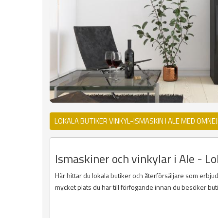
LOKALA BUTIKER VINKYL-ISMASKIN I ALE MED OMNE
Ismaskiner och vinkylar i Ale - L
Här hittar du lokala butiker och återförsäljare som erbjud
mycket plats du har till förfogande innan du besöker but