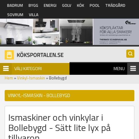
Hoppa till huvudinnehåll
BADRUM
BYGG
ENERGI
GOLV
KÖK
POOL
TRÄDGÅRD
SOVRUM
VILLA
VÄLJ KATEGORI
MENU
Hem
»
Vinkyl-Ismaskin
» Bollebygd
VINKYL-ISMASKIN - BOLLEBYGD
Ismaskiner och vinkylar i
Bollebygd - Sätt lite lyx på
tillvaron