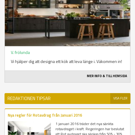
V. frölunda
Vi hjälper dig att designa ett kök att leva länge i. Väkommen in!
MER INFO & TILL HEMSIDA
REDAKTIONEN TIPSAR
VISA FLER
Nya regler för Rotavdrag från Januari 2016
1 januari 2016 träder det nya sänkta
rotavdraget i kraft. Regeringen har beslutat
att Rot avdraget ska sänkas från 50% - 30%