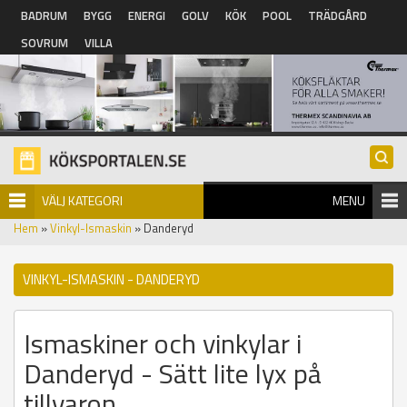
Hoppa till huvudinnehåll
BADRUM
BYGG
ENERGI
GOLV
KÖK
POOL
TRÄDGÅRD
SOVRUM
VILLA
VÄLJ KATEGORI
MENU
Hem
»
Vinkyl-Ismaskin
» Danderyd
VINKYL-ISMASKIN - DANDERYD
Ismaskiner och vinkylar i
Danderyd - Sätt lite lyx på
tillvaron