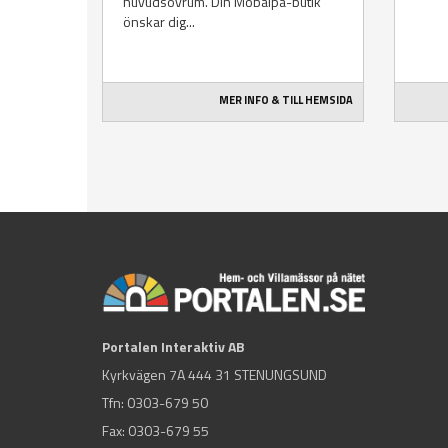
huvudsovrum. Din Mobalpa-butik
önskar dig...
MER INFO & TILL HEMSIDA
Portalen Interaktiv AB
Kyrkvägen 7A 444 31 STENUNGSUND
Tfn:
0303-679 50
Fax: 0303-679 55