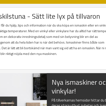
kilstuna - Sätt lite lyx på tillvaron
får du hjälp, tips och information när du ska köpa en ismaskin eller en vink
ktiga temperaturer. Med en vinkyl eller vinkylare har du alltid har rätt temp
utom en dekorativ inredningsdetalj som med sin belysning blir en del av
 genom att du hela tiden har is när det behövs. Ismaskiner finns både som
et är lätt att bli bortskämd när man vant sig vid att ha en ismaskin. När ni 
i blir riktigt nöjda med den nya maskinen.
Nya ismaskiner o
vinkylar!
På tillverkarnas hemsidor hittar du
deras stora utbud, nyheter och äve