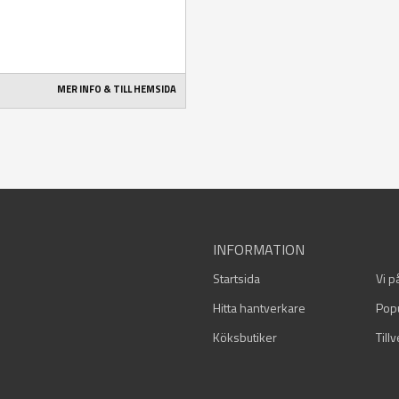
MER INFO & TILL HEMSIDA
INFORMATION
Startsida
Vi p
Hitta hantverkare
Pop
Köksbutiker
Till