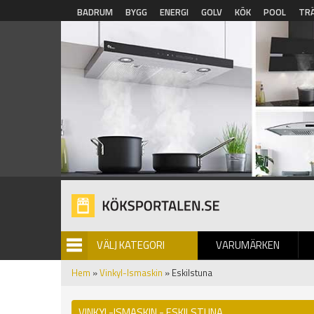
Hoppa till huvudinnehåll
BADRUM
BYGG
ENERGI
GOLV
KÖK
POOL
TR
VÄLJ KATEGORI
VARUMÄRKEN
BILDGALLERI
Hem
»
Vinkyl-Ismaskin
» Eskilstuna
VINKYL-ISMASKIN - ESKILSTUNA