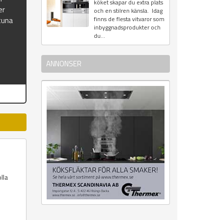
köket skapar du extra plats
er
och en stilren känsla. Idag
finns de flesta vitvaror som
stuna
inbyggnadsprodukter och
du...
ANNONSER
lla