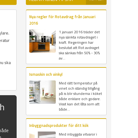
Nya regler för Rotavdrag från Januari
2016
1 januari 2016 träder det
ylare.
nya sänkta rotavdraget i
eratur
kraft. Regeringen har
beslutat att Rot avdraget
ska sänkas från 50% - 30%
av...
nu ska
Ismaskin och vinkyl
Med rätt temperatur på
vinet och ständig tillgång
på is blir stunderna i köket
både enklare och godare.
ch
Visst kan det låta som att
både...
Inbyggnadsprodukter för ditt kök
 både
Med inbyggda vitvaror i
n