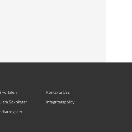
å Portalen
Kontakta Oss
ulära Sökningar
Integritetspolicy
verkarregister