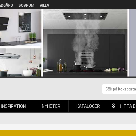
ÄDGÅRD
SOVRUM
VILLA
INSPIRATION
NYHETER
KATALOGER
HITTA 