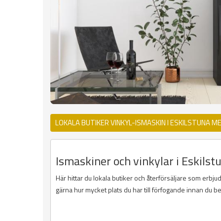
LOKALA BUTIKER VINKYL-ISMASKIN I ESKILSTUNA M
Ismaskiner och vinkylar i Eskilst
Här hittar du lokala butiker och återförsäljare som erbjud
gärna hur mycket plats du har till förfogande innan du b