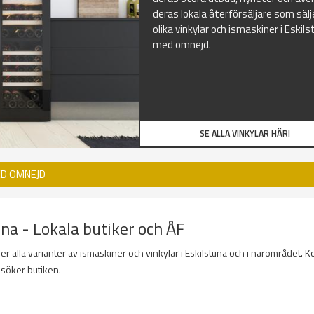
deras lokala återförsäljare som sälj
olika vinkylar och ismaskiner i Eskil
med omnejd.
SE ALLA VINKYLAR HÄR!
ED OMNEJD
una - Lokala butiker och ÅF
er alla varianter av ismaskiner och vinkylar i Eskilstuna och i närområdet. Ko
esöker butiken.