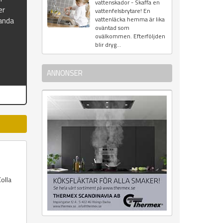
vattenskador - Skaffa en
er
vattenfelsbrytare! En
vattenläcka hemma är lika
landa
oväntad som
ovälkommen. Efterföljden
blir dryg...
ANNONSER
olla