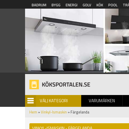
Hoppa till huvudinnehåll
BADRUM
BYGG
ENERGI
GOLV
KÖK
POOL
TR
VÄLJ KATEGORI
VARUMÄRKEN
BILDGALLERI
Hem
»
Vinkyl-Ismaskin
» Färgelanda
VINKYL-ISMASKIN - FÄRGELANDA