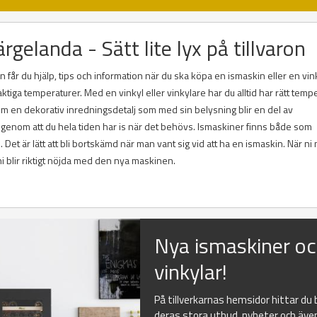
rgelanda - Sätt lite lyx på tillvaron
 får du hjälp, tips och information när du ska köpa en ismaskin eller en vin
ktiga temperaturer. Med en vinkyl eller vinkylare har du alltid har rätt temp
utom en dekorativ inredningsdetalj som med sin belysning blir en del av
 genom att du hela tiden har is när det behövs. Ismaskiner finns både som
et är lätt att bli bortskämd när man vant sig vid att ha en ismaskin. När ni 
ni blir riktigt nöjda med den nya maskinen.
Nya ismaskiner o
vinkylar!
På tillverkarnas hemsidor hittar du
deras stora utbud, nyheter och äve