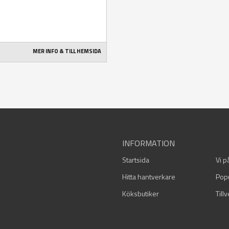
MER INFO & TILL HEMSIDA
INFORMATION
Startsida
Vi p
Hitta hantverkare
Pop
Köksbutiker
Till