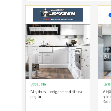
Uddevalla
Karl
Få hjälp av kunnig personal till dina
Vi hj
projekt
hjärt
Kost