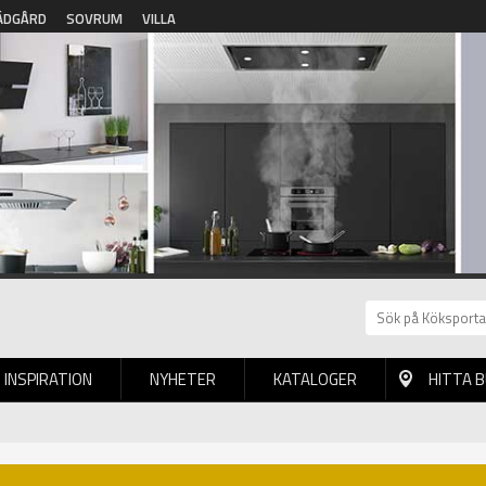
ÄDGÅRD
SOVRUM
VILLA
INSPIRATION
NYHETER
KATALOGER
HITTA 