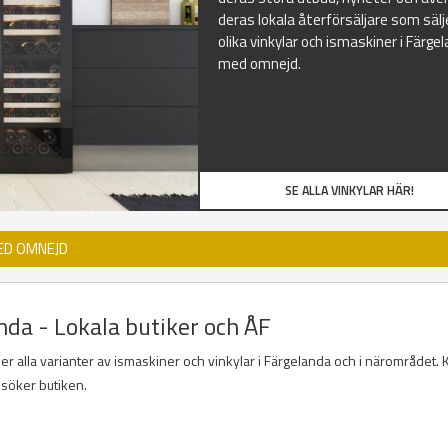
deras lokala återförsäljare som sälj
olika vinkylar och ismaskiner i Färge
med omnejd.
SE ALLA VINKYLAR HÄR!
MED OMNEJD
nda - Lokala butiker och ÅF
der alla varianter av ismaskiner och vinkylar i Färgelanda och i närområdet. K
esöker butiken.