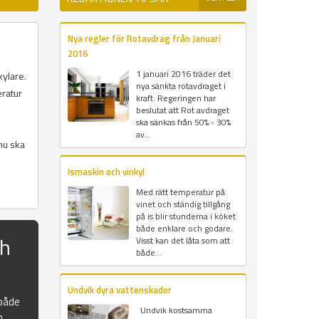
Nya regler för Rotavdrag från Januari
2016
1 januari 2016 träder det
kylare.
nya sänkta rotavdraget i
eratur
kraft. Regeringen har
beslutat att Rot avdraget
ska sänkas från 50% - 30%
av...
nu ska
Ismaskin och vinkyl
Med rätt temperatur på
vinet och ständig tillgång
på is blir stunderna i köket
både enklare och godare.
ch
Visst kan det låta som att
både...
Undvik dyra vattenskador
 både
Undvik kostsamma
n