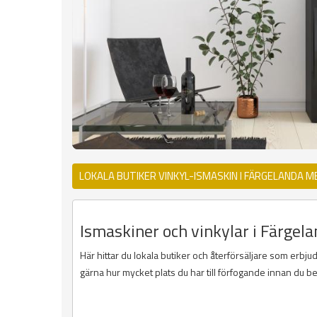
LOKALA BUTIKER VINKYL-ISMASKIN I FÄRGELANDA 
Ismaskiner och vinkylar i Färgela
Här hittar du lokala butiker och återförsäljare som erbju
gärna hur mycket plats du har till förfogande innan du b