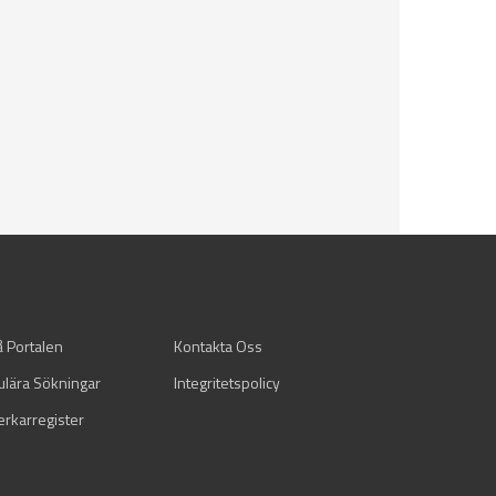
å Portalen
Kontakta Oss
ulära Sökningar
Integritetspolicy
verkarregister