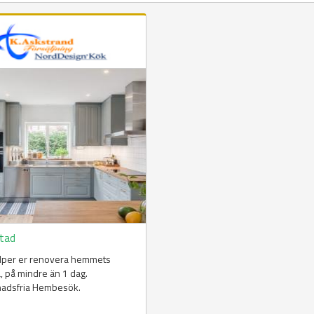
stad
älper er renovera hemmets
a, på mindre än 1 dag.
nadsfria Hembesök.