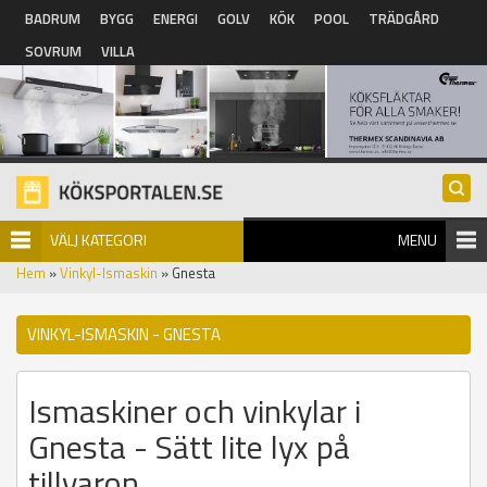
Hoppa till huvudinnehåll
BADRUM
BYGG
ENERGI
GOLV
KÖK
POOL
TRÄDGÅRD
SOVRUM
VILLA
VÄLJ KATEGORI
MENU
Hem
»
Vinkyl-Ismaskin
» Gnesta
VINKYL-ISMASKIN - GNESTA
Ismaskiner och vinkylar i
Gnesta - Sätt lite lyx på
tillvaron