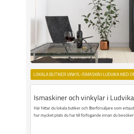
LOKALA BUTIKER VINKYL-ISMASKIN I LUDVIKA MED 
Ismaskiner och vinkylar i Ludvika
Här hittar du lokala butiker och återförsäljare som erbju
hur mycket plats du har till förfogande innan du besöker