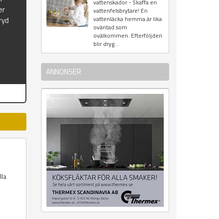
vattenskador - Skaffa en
er
vattenfelsbrytare! En
vattenläcka hemma är lika
ryd
oväntad som
ovälkommen. Efterföljden
blir dryg...
ANNONSER
lla