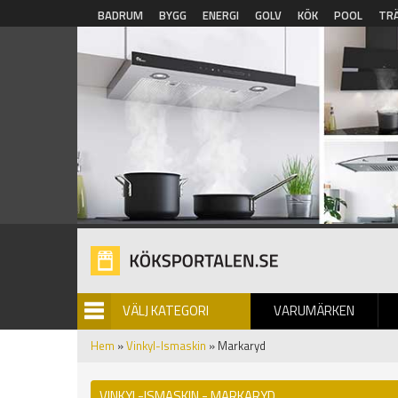
Hoppa till huvudinnehåll
BADRUM
BYGG
ENERGI
GOLV
KÖK
POOL
TR
VÄLJ KATEGORI
VARUMÄRKEN
BILDGALLERI
Hem
»
Vinkyl-Ismaskin
» Markaryd
VINKYL-ISMASKIN - MARKARYD