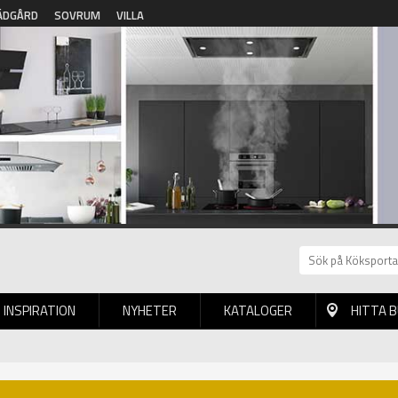
ÄDGÅRD
SOVRUM
VILLA
INSPIRATION
NYHETER
KATALOGER
HITTA 