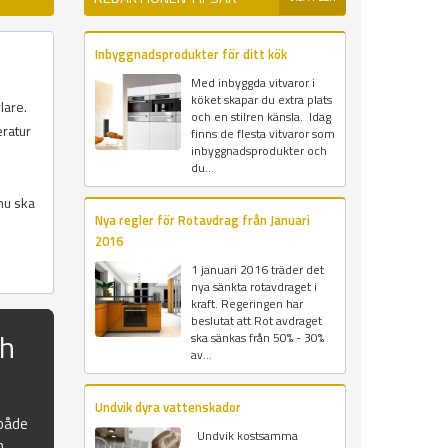
Inbyggnadsprodukter för ditt kök
Med inbyggda vitvaror i
köket skapar du extra plats
lare.
och en stilren känsla. Idag
eratur
finns de flesta vitvaror som
inbyggnadsprodukter och
du...
nu ska
Nya regler för Rotavdrag från Januari
2016
1 januari 2016 träder det
nya sänkta rotavdraget i
kraft. Regeringen har
beslutat att Rot avdraget
ch
ska sänkas från 50% - 30%
av...
Undvik dyra vattenskador
 både
Undvik kostsamma
n