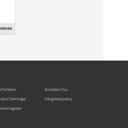
 HEMSIDA
å Portalen
Kontakta Oss
ulära Sökningar
Integritetspolicy
verkarregister