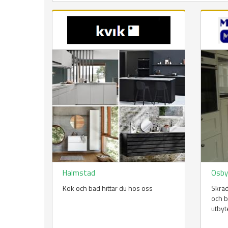
Halmstad
Osb
Kök och bad hittar du hos oss
Skräd
och 
utbyt