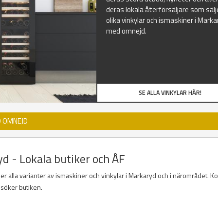
deras lokala återförsäljare som sälj
olika vinkylar och ismaskiner i Marka
med omnejd.
SE ALLA VINKYLAR HÄR!
D OMNEJD
yd - Lokala butiker och ÅF
der alla varianter av ismaskiner och vinkylar i Markaryd och i närområdet. Ko
esöker butiken.