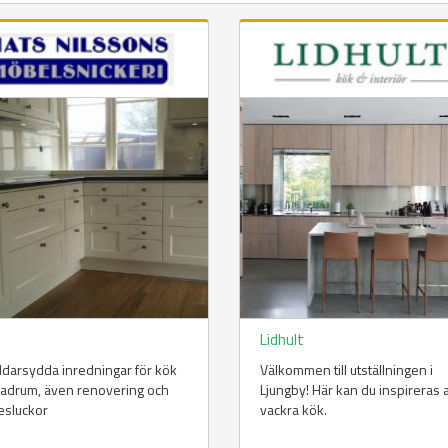
y
Lidhult
darsydda inredningar för kök
Välkommen till utställningen i
badrum, även renovering och
Ljungby! Här kan du inspireras a
esluckor
vackra kök.