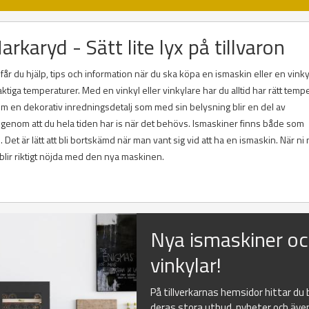
rkaryd - Sätt lite lyx på tillvaron
år du hjälp, tips och information när du ska köpa en ismaskin eller en vinky
ktiga temperaturer. Med en vinkyl eller vinkylare har du alltid har rätt temp
utom en dekorativ inredningsdetalj som med sin belysning blir en del av
 genom att du hela tiden har is när det behövs. Ismaskiner finns både som
et är lätt att bli bortskämd när man vant sig vid att ha en ismaskin. När ni 
 blir riktigt nöjda med den nya maskinen.
Nya ismaskiner o
vinkylar!
På tillverkarnas hemsidor hittar du
deras stora utbud, nyheter och äve