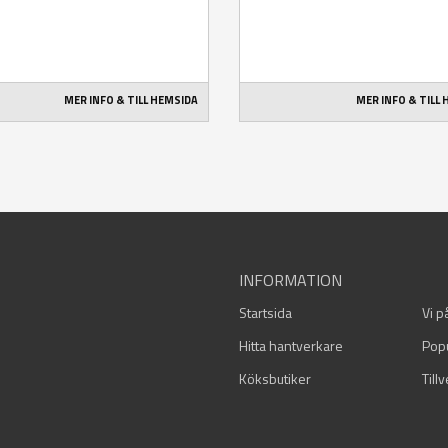
MER INFO & TILL HEMSIDA
MER INFO & TILL
INFORMATION
Startsida
Vi p
Hitta hantverkare
Pop
Köksbutiker
Till