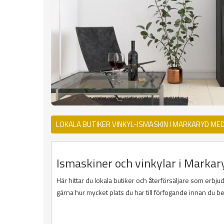
LOKALA BUTIKER VINKYL-ISMASKIN I MARKARYD ME
Ismaskiner och vinkylar i Markar
Här hittar du lokala butiker och återförsäljare som erbju
gärna hur mycket plats du har till förfogande innan du b