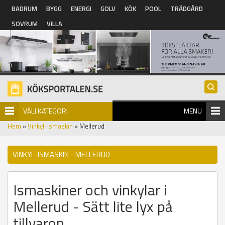
Hoppa till huvudinnehåll
BADRUM
BYGG
ENERGI
GOLV
KÖK
POOL
TRÄDGÅRD
SOVRUM
VILLA
VÄLJ KATEGORI
MENU
Hem
»
Vinkyl-Ismaskin
» Mellerud
VINKYL-ISMASKIN - MELLERUD
Ismaskiner och vinkylar i
Mellerud - Sätt lite lyx på
tillvaron