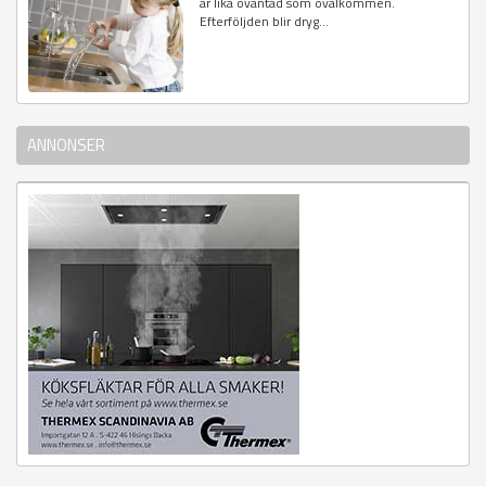
är lika oväntad som ovälkommen.
Efterföljden blir dryg...
ANNONSER