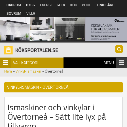
Hoppa till huvudinnehåll
BADRUM
BYGG
ENERGI
GOLV
KÖK
POOL
TRÄDGÅRD
SOVRUM
VILLA
VÄLJ KATEGORI
MENU
Hem
»
Vinkyl-Ismaskin
» Övertorneå
VINKYL-ISMASKIN - ÖVERTORNEÅ
Ismaskiner och vinkylar i
Övertorneå - Sätt lite lyx på
tillvaron