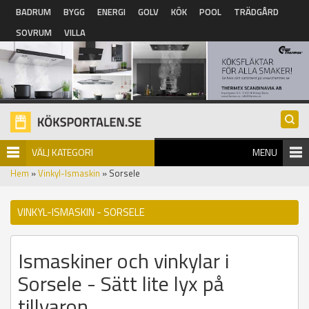
Hoppa till huvudinnehåll
BADRUM
BYGG
ENERGI
GOLV
KÖK
POOL
TRÄDGÅRD
SOVRUM
VILLA
VÄLJ KATEGORI
MENU
Hem
»
Vinkyl-Ismaskin
» Sorsele
VINKYL-ISMASKIN - SORSELE
Ismaskiner och vinkylar i
Sorsele - Sätt lite lyx på
tillvaron