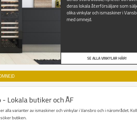
deras lokala återförsäljare som sälj
olika vinkylar och ismaskiner i Vansb
med omnejd.
SE ALLA VINKYLAR HÄR!
 OMNEJD
 - Lokala butiker och ÅF
der alla varianter av ismaskiner och vinkylar i Vansbro och i närområdet. Kol
esöker butiken.