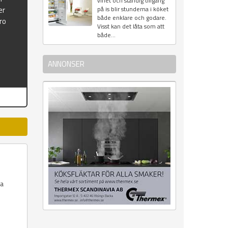
vinet och ständig tillgång
er
på is blir stunderna i köket
både enklare och godare.
ro
Visst kan det låta som att
både...
ANNONSER
la