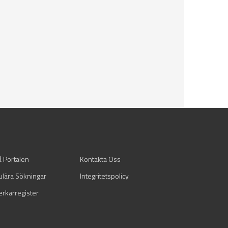
å Portalen
Kontakta Oss
ulära Sökningar
Integritetspolicy
verkarregister