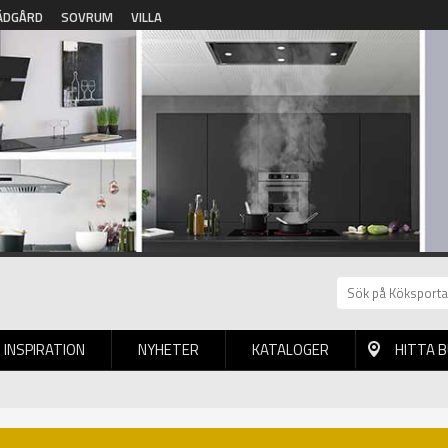
ÄDGÅRD
SOVRUM
VILLA
INSPIRATION
NYHETER
KATALOGER
HITTA 