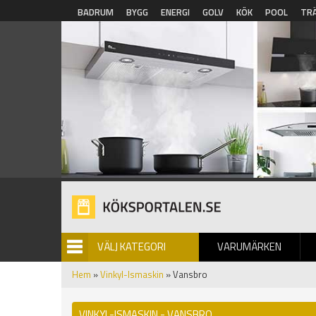
Hoppa till huvudinnehåll
BADRUM
BYGG
ENERGI
GOLV
KÖK
POOL
TR
VÄLJ KATEGORI
VARUMÄRKEN
BILDGALLERI
Hem
»
Vinkyl-Ismaskin
» Vansbro
VINKYL-ISMASKIN - VANSBRO