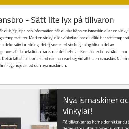
nsbro - Sätt lite lyx på tillvaron
 du hjälp, tips och information när du ska köpa en ismaskin eller en vinkyla
ga temperaturer. Med en vinkyl eller vinkylare har du alltid har rätt tempera
m en dekorativ inredningsdetalj som med sin belysning blir en del av
 genom att du hela tiden har is när det behövs. Ismaskiner finns både som
et är lätt att bli bortskämd när man vant sig vid att ha en ismaskin. När ni 
blir riktigt nöjda med den nya maskinen.
Nya ismaskiner o
vinkylar!
På tillverkarnas hemsidor hittar du
deras stora utbud, nyheter och äve