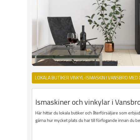
LOKALA BUTIKER VINKYL-ISMASKIN I VANSBRO MED
Ismaskiner och vinkylar i Vansbro
Här hittar du lokala butiker och återförsäljare som erbju
gärna hur mycket plats du har till förfogande innan du b