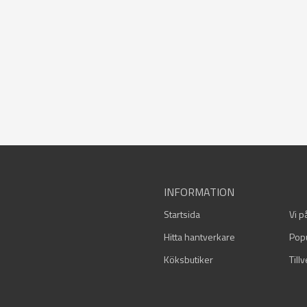
INFORMATION
Startsida
Vi p
Hitta hantverkare
Pop
Köksbutiker
Till