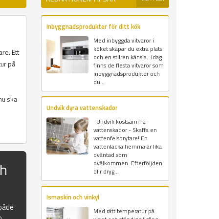
Inbyggnadsprodukter för ditt kök
Med inbyggda vitvaror i
köket skapar du extra plats
re. Ett
och en stilren känsla. Idag
tur på
finns de flesta vitvaror som
inbyggnadsprodukter och
du...
nu ska
Undvik dyra vattenskador
Undvik kostsamma
vattenskador - Skaffa en
vattenfelsbrytare! En
vattenläcka hemma är lika
oväntad som
ch
ovälkommen. Efterföljden
blir dryg...
Ismaskin och vinkyl
 både
Med rätt temperatur på
n