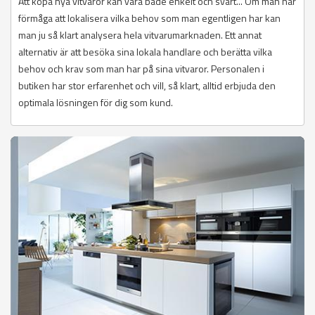
Att köpa nya vitvaror kan vara både enkelt och svårt... Om man har
förmåga att lokalisera vilka behov som man egentligen har kan
man ju så klart analysera hela vitvarumarknaden. Ett annat
alternativ är att besöka sina lokala handlare och berätta vilka
behov och krav som man har på sina vitvaror. Personalen i
butiken har stor erfarenhet och vill, så klart, alltid erbjuda den
optimala lösningen för dig som kund.