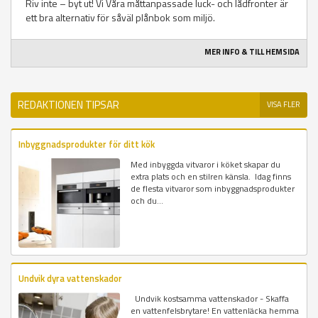
Riv inte – byt ut! Vi Våra måttanpassade luck- och lådfronter är
ett bra alternativ för såväl plånbok som miljö.
MER INFO & TILL HEMSIDA
REDAKTIONEN TIPSAR
VISA FLER
Inbyggnadsprodukter för ditt kök
Med inbyggda vitvaror i köket skapar du
extra plats och en stilren känsla. Idag finns
de flesta vitvaror som inbyggnadsprodukter
och du...
Undvik dyra vattenskador
Undvik kostsamma vattenskador - Skaffa
en vattenfelsbrytare! En vattenläcka hemma