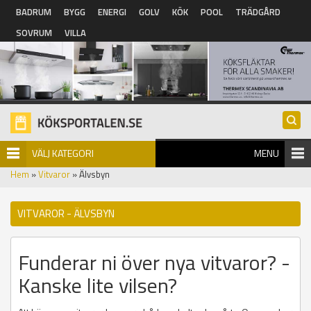
Hoppa till huvudinnehåll
BADRUM
BYGG
ENERGI
GOLV
KÖK
POOL
TRÄDGÅRD
SOVRUM
VILLA
VÄLJ KATEGORI
MENU
Hem
»
Vitvaror
» Älvsbyn
VITVAROR - ÄLVSBYN
Funderar ni över nya vitvaror? -
Kanske lite vilsen?