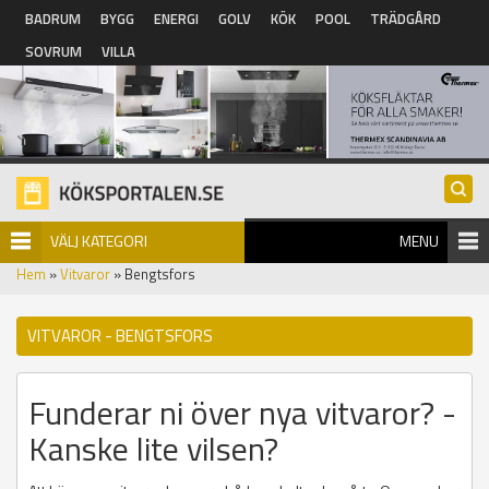
Hoppa till huvudinnehåll
BADRUM
BYGG
ENERGI
GOLV
KÖK
POOL
TRÄDGÅRD
SOVRUM
VILLA
VÄLJ KATEGORI
MENU
Hem
»
Vitvaror
» Bengtsfors
VITVAROR - BENGTSFORS
Funderar ni över nya vitvaror? -
Kanske lite vilsen?