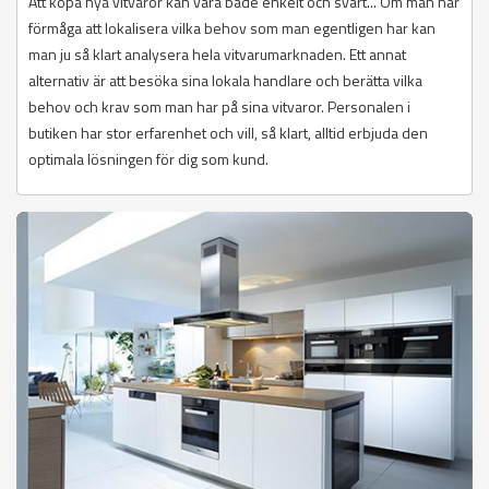
Att köpa nya vitvaror kan vara både enkelt och svårt... Om man har
förmåga att lokalisera vilka behov som man egentligen har kan
man ju så klart analysera hela vitvarumarknaden. Ett annat
alternativ är att besöka sina lokala handlare och berätta vilka
behov och krav som man har på sina vitvaror. Personalen i
butiken har stor erfarenhet och vill, så klart, alltid erbjuda den
optimala lösningen för dig som kund.