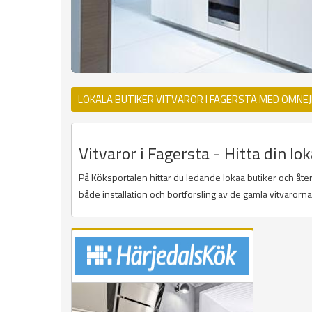
LOKALA BUTIKER VITVAROR I FAGERSTA MED OMNE
Vitvaror i Fagersta - Hitta din lok
På Köksportalen hittar du ledande lokaa butiker och återf
både installation och bortforsling av de gamla vitvarorn