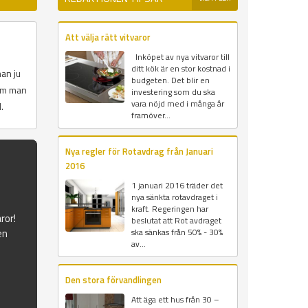
Att välja rätt vitvaror
Inköpet av nya vitvaror till
ditt kök är en stor kostnad i
an ju
budgeten. Det blir en
som man
investering som du ska
vara nöjd med i många år
.
framöver...
Nya regler för Rotavdrag från Januari
2016
1 januari 2016 träder det
nya sänkta rotavdraget i
kraft. Regeringen har
ror!
beslutat att Rot avdraget
en
ska sänkas från 50% - 30%
av...
Den stora förvandlingen
Att äga ett hus från 30 –