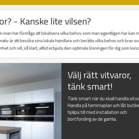
or? - Kanske lite vilsen?
 Om man har förmåga att lokalisera vilka behov som man egentligen har kan m
rnativ är att besöka sina lokala handlare och berätta vilka behov och krav 
nhet och vill, så klart, alltid erbjuda den optimala lösningen för dig som kund
Välj rätt vitvaror,
tänk smart!
Tänk smart när du skall handla vitva
Handla på hemmaplan och låt butik
hjälpa till med installation och
bortforsling av de gamla.