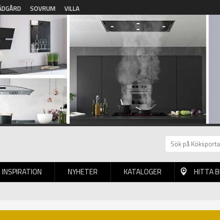
ÄDGÅRD
SOVRUM
VILLA
INSPIRATION
NYHETER
KATALOGER
HITTA 