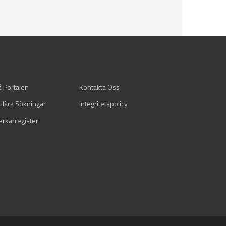
å Portalen
Kontakta Oss
ulära Sökningar
Integritetspolicy
verkarregister