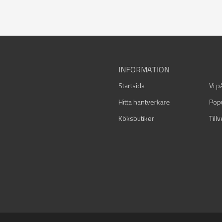
INFORMATION
Startsida
Vi p
Hitta hantverkare
Pop
Köksbutiker
Till