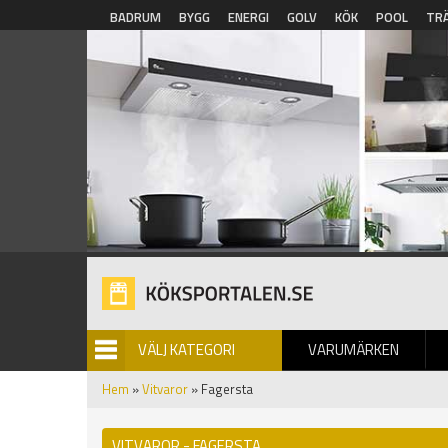
Hoppa till huvudinnehåll
BADRUM
BYGG
ENERGI
GOLV
KÖK
POOL
TR
VÄLJ KATEGORI
VARUMÄRKEN
BILDGALLERI
Hem
»
Vitvaror
» Fagersta
VITVAROR - FAGERSTA