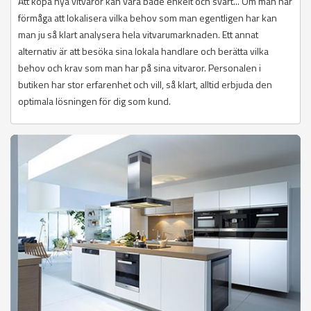
Att köpa nya vitvaror kan vara både enkelt och svårt... Om man har
förmåga att lokalisera vilka behov som man egentligen har kan
man ju så klart analysera hela vitvarumarknaden. Ett annat
alternativ är att besöka sina lokala handlare och berätta vilka
behov och krav som man har på sina vitvaror. Personalen i
butiken har stor erfarenhet och vill, så klart, alltid erbjuda den
optimala lösningen för dig som kund.