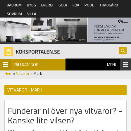
Hoppa till huvudinnehåll
BADRUM
BYGG
ENERGI
GOLV
KÖK
POOL
TRÄDGÅRD
SOVRUM
VILLA
VÄLJ KATEGORI
MENU
Hem
»
Vitvaror
» Mark
VITVAROR - MARK
Funderar ni över nya vitvaror? -
Kanske lite vilsen?