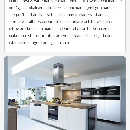
Att köpa nya vitvaror kan vara både enkelt och svårt... Om man har
förmåga att lokalisera vilka behov som man egentligen har kan
man ju så klart analysera hela vitvarumarknaden. Ett annat
alternativ är att besöka sina lokala handlare och berätta vilka
behov och krav som man har på sina vitvaror. Personalen i
butiken har stor erfarenhet och vill, så klart, alltid erbjuda den
optimala lösningen för dig som kund.