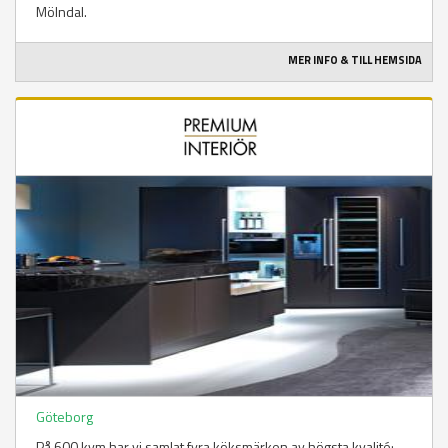
Mölndal.
MER INFO & TILL HEMSIDA
Göteborg
På 600 kvm har vi samlat fyra köksmärken av högsta kvalité;