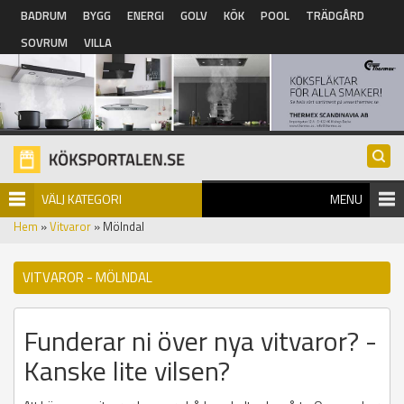
Hoppa till huvudinnehåll
BADRUM
BYGG
ENERGI
GOLV
KÖK
POOL
TRÄDGÅRD
SOVRUM
VILLA
VÄLJ KATEGORI
MENU
Hem
»
Vitvaror
» Mölndal
VITVAROR - MÖLNDAL
Funderar ni över nya vitvaror? -
Kanske lite vilsen?