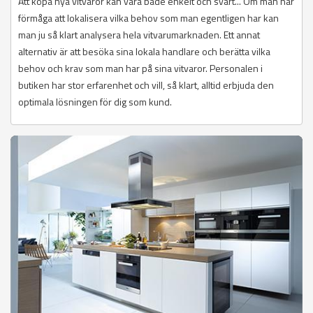
Att köpa nya vitvaror kan vara både enkelt och svårt... Om man har
förmåga att lokalisera vilka behov som man egentligen har kan
man ju så klart analysera hela vitvarumarknaden. Ett annat
alternativ är att besöka sina lokala handlare och berätta vilka
behov och krav som man har på sina vitvaror. Personalen i
butiken har stor erfarenhet och vill, så klart, alltid erbjuda den
optimala lösningen för dig som kund.