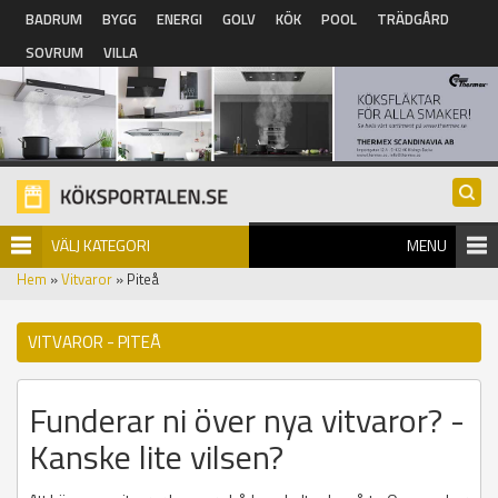
Hoppa till huvudinnehåll
BADRUM
BYGG
ENERGI
GOLV
KÖK
POOL
TRÄDGÅRD
SOVRUM
VILLA
VÄLJ KATEGORI
MENU
Hem
»
Vitvaror
» Piteå
VITVAROR - PITEÅ
Funderar ni över nya vitvaror? -
Kanske lite vilsen?