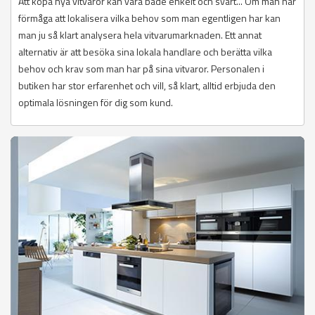
Att köpa nya vitvaror kan vara både enkelt och svårt... Om man har
förmåga att lokalisera vilka behov som man egentligen har kan
man ju så klart analysera hela vitvarumarknaden. Ett annat
alternativ är att besöka sina lokala handlare och berätta vilka
behov och krav som man har på sina vitvaror. Personalen i
butiken har stor erfarenhet och vill, så klart, alltid erbjuda den
optimala lösningen för dig som kund.