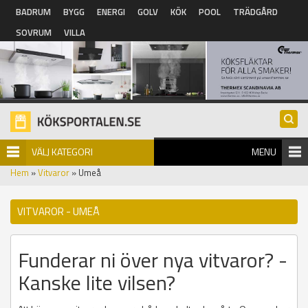
Hoppa till huvudinnehåll
BADRUM
BYGG
ENERGI
GOLV
KÖK
POOL
TRÄDGÅRD
SOVRUM
VILLA
VÄLJ KATEGORI
MENU
Hem
»
Vitvaror
» Umeå
VITVAROR - UMEÅ
Funderar ni över nya vitvaror? -
Kanske lite vilsen?