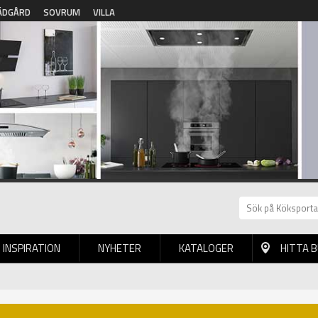
ÄDGÅRD
SOVRUM
VILLA
INSPIRATION
NYHETER
KATALOGER
HITTA 