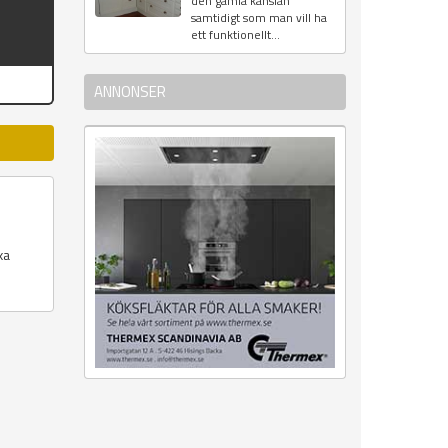
den gamla känslan
samtidigt som man vill ha
ett funktionellt...
ANNONSER
xa