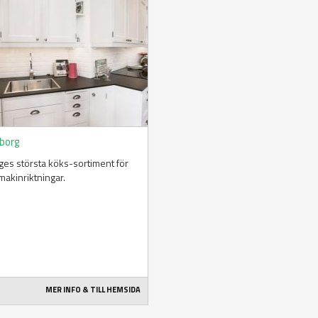
borg
ges största köks-sortiment för
smakinriktningar.
MER INFO & TILL HEMSIDA