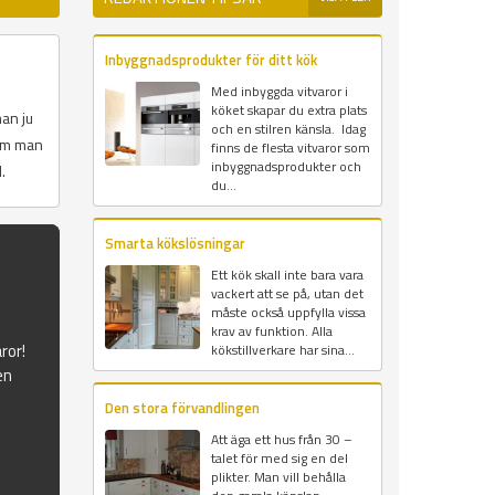
Inbyggnadsprodukter för ditt kök
Med inbyggda vitvaror i
köket skapar du extra plats
an ju
och en stilren känsla. Idag
som man
finns de flesta vitvaror som
inbyggnadsprodukter och
.
du...
Smarta kökslösningar
Ett kök skall inte bara vara
vackert att se på, utan det
måste också uppfylla vissa
krav av funktion. Alla
ror!
kökstillverkare har sina...
en
Den stora förvandlingen
Att äga ett hus från 30 –
talet för med sig en del
plikter. Man vill behålla