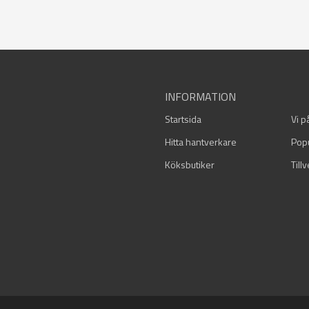
INFORMATION
Startsida
Vi p
Hitta hantverkare
Pop
Köksbutiker
Till