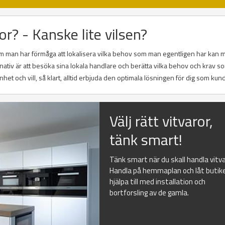
or? - Kanske lite vilsen?
 Om man har förmåga att lokalisera vilka behov som man egentligen har kan m
rnativ är att besöka sina lokala handlare och berätta vilka behov och krav 
nhet och vill, så klart, alltid erbjuda den optimala lösningen för dig som kund
Välj rätt vitvaror,
tänk smart!
Tänk smart när du skall handla vitva
Handla på hemmaplan och låt butik
hjälpa till med installation och
bortforsling av de gamla.