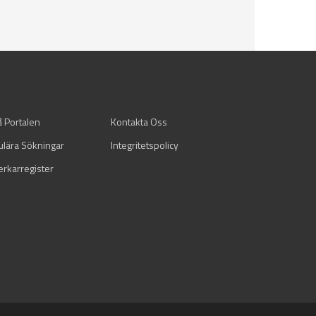
å Portalen
Kontakta Oss
ulära Sökningar
Integritetspolicy
verkarregister