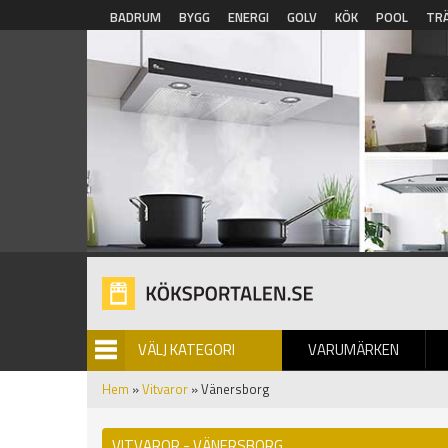
Hoppa till huvudinnehåll
BADRUM
BYGG
ENERGI
GOLV
KÖK
POOL
TR
VÄLJ KATEGORI
VARUMÄRKEN
BILDGALLERI
Hem
»
Vitvaror
» Vänersborg
VITVAROR - VÄNERSBORG