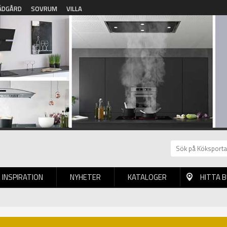
ÄDGÅRD
SOVRUM
VILLA
INSPIRATION
NYHETER
KATALOGER
HITTA 