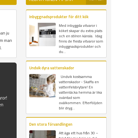
Inbyggnadsprodukter för ditt kök
Med inbyggda vitvaror i
köket skapar du extra plats
an ju
och en stilren känsla. Idag
som man
finns de flesta vitvaror som
inbyggnadsprodukter och
.
du...
Undvik dyra vattenskador
Undvik kostsamma
vattenskador - Skaffa en
vattenfelsbrytare! En
vattenläcka hemma är lika
ror!
oväntad som
ovälkommen. Efterföljden
en
blir dryg...
Den stora förvandlingen
Att äga ett hus från 30 –