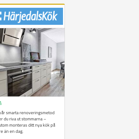
å
vår smarta renoveringsmetod
er du riva ut stommarna –
tom monteras ditt nya kök på
re än en dag.