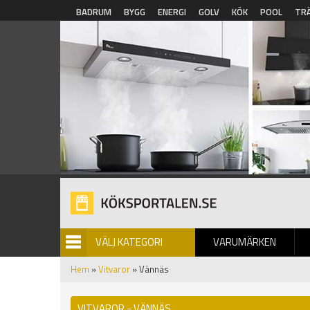
Hoppa till huvudinnehåll
BADRUM
BYGG
ENERGI
GOLV
KÖK
POOL
TR
VÄLJ KATEGORI
VARUMÄRKEN
BILDGALLERI
Hem
»
Vitvaror
» Vännäs
VITVAROR - VÄNNÄS