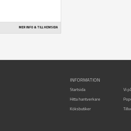
MER INFO & TILL HEMSIDA
INFORMATION
Startsida
Vi p
Hitta hantverkare
Pop
Köksbutiker
Till