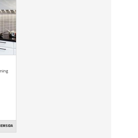
tning
 HEMSIDA