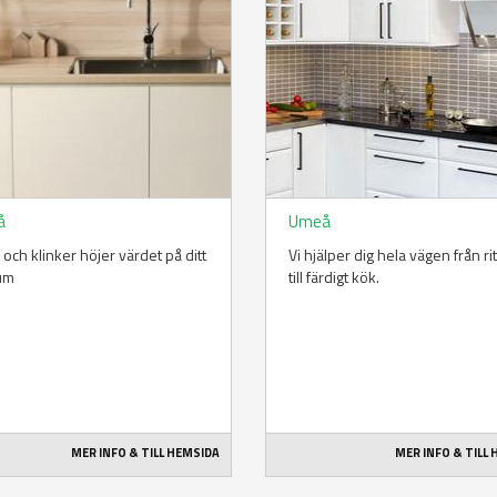
å
Umeå
 och klinker höjer värdet på ditt
Vi hjälper dig hela vägen från ri
um
till färdigt kök.
MER INFO & TILL HEMSIDA
MER INFO & TILL