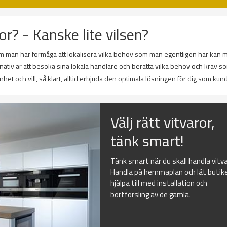
or? - Kanske lite vilsen?
 Om man har förmåga att lokalisera vilka behov som man egentligen har kan m
rnativ är att besöka sina lokala handlare och berätta vilka behov och krav 
nhet och vill, så klart, alltid erbjuda den optimala lösningen för dig som kund
Välj rätt vitvaror,
tänk smart!
Tänk smart när du skall handla vitva
Handla på hemmaplan och låt butik
hjälpa till med installation och
bortforsling av de gamla.