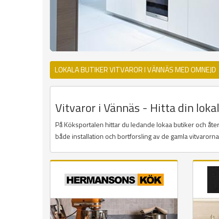
LOKALA BUTIKER VITVAROR I VÄNNÄS MED OMNEJD
Vitvaror i Vännäs - Hitta din loka
På Köksportalen hittar du ledande lokaa butiker och återf
både installation och bortforsling av de gamla vitvarorn