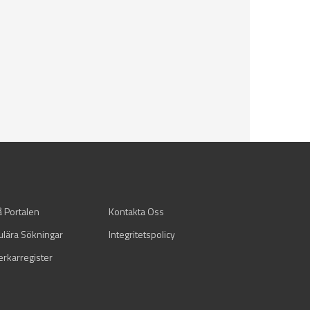
å Portalen
Kontakta Oss
ulära Sökningar
Integritetspolicy
verkarregister