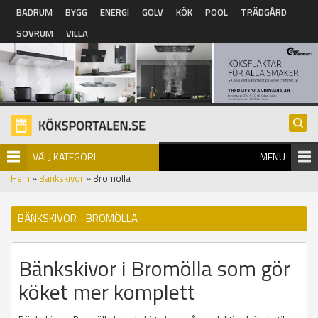
Hoppa till huvudinnehåll
BADRUM
BYGG
ENERGI
GOLV
KÖK
POOL
TRÄDGÅRD
SOVRUM
VILLA
VÄLJ KATEGORI
MENU
Hem
»
Bänkskivor
» Bromölla
BÄNKSKIVOR - BROMÖLLA
Bänkskivor i Bromölla som gör
köket mer komplett