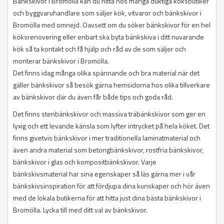
Bänkskivor i Bromölla kan du hitta hos många duktiga köksbutiker
och byggvaruhandlare som säljer kök, vitvaror och bänkskivor i
Bromölla med omnejd. Oavsett om du söker bänkskivor för en hel
köksrenovering eller enbart ska byta bänkskiva i ditt nuvarande
kök så ta kontakt och få hjälp och råd av de som säljer och
monterar bänkskivor i Bromölla.
Det finns idag många olika spännande och bra material när det
gäller bänkskivor så besök gärna hemsidorna hos olika tillverkare
av bänkskivor där du även får både tips och goda råd.
Det finns stenbänkskivor och massiva träbänkskivor som ger en
lyxig och ett levande känsla som lyfter intrycket på hela köket. Det
finns givetvis bänkskivor i mer traditionella laminatmaterial och
även andra material som betongbänkskivor, rostfria bänkskivor,
bänkskivor i glas och kompositbänkskivor. Varje
bänkskivsmaterial har sina egenskaper så läs gärna mer i vår
bänkskivsinspiration för att fördjupa dina kunskaper och hör även
med de lokala butikerna för att hitta just dina bästa bänkskivor i
Bromölla. Lycka till med ditt val av bänkskivor.