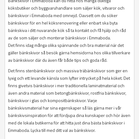
Bänkskivor i Emmaboda kan du hitta hos många duktiga
köksbutiker och byggvaruhandlare som säljer kök, vitvaror och
bänkskivor i Emmaboda med omnejd. Oavsett om du söker
bänkskivor för en hel köksrenovering eller enbart ska byta
bänkskiva i ditt nuvarande kök så ta kontakt och få hjälp och råd
av de som säljer och monterar bänkskivor i Emmaboda.
Det finns idag många olika spännande och bra material när det
gäller bänkskivor så besök gärna hemsidorna hos olika tillverkare
av bänkskivor där du även får både tips och goda råd.
Det finns stenbänkskivor och massiva träbänkskivor som ger en
lyxig och ett levande känsla som lyfter intrycket på hela köket. Det
finns givetvis bänkskivor i mer traditionella laminatmaterial och
även andra material som betongbänkskivor, rostfria bänkskivor,
bänkskivor i glas och kompositbänkskivor. Varje
bänkskivsmaterial har sina egenskaper så läs gärna mer i vår
bänkskivsinspiration för att fördjupa dina kunskaper och hör även
med de lokala butikerna för att hitta just dina bästa bänkskivor i
Emmaboda. Lycka till med ditt val av bänkskivor.