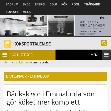
Hoppa till huvudinnehåll
BADRUM
BYGG
ENERGI
GOLV
KÖK
POOL
TRÄDGÅRD
SOVRUM
VILLA
VÄLJ KATEGORI
MENU
Hem
»
Bänkskivor
» Emmaboda
BÄNKSKIVOR - EMMABODA
Bänkskivor i Emmaboda som
gör köket mer komplett