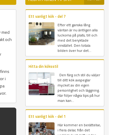
Ett vanligt kök - del 7
Efter ett ganska lång
väntan är nu äntligen alla
öv med
luckorna på plats, till och
akt och
med det beryktade
vinstället. Den totala
bilden över hur det...
v
Hitta din köksstil
 finns
Den färg och stil du väljer
or i
till ditt kök avspeglar
mycket av din egen
upa
personlighet och läggning.
vor.
Här följer några tips på hur
man kan...
Ett vanligt kök - del 1
Här kommer en berättelse,
i flera delar, från det