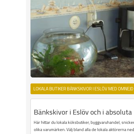
LOKALA BUTIKER BÄNKSKIVOR I ESLÖV MED OMNEJD
Bänkskivor i Eslöv och i absolut
Här hittar du lokala köksbutiker, byggvaruhandel, snicker
olika varumärken. Välj bland alla de lokala aktörerna ne