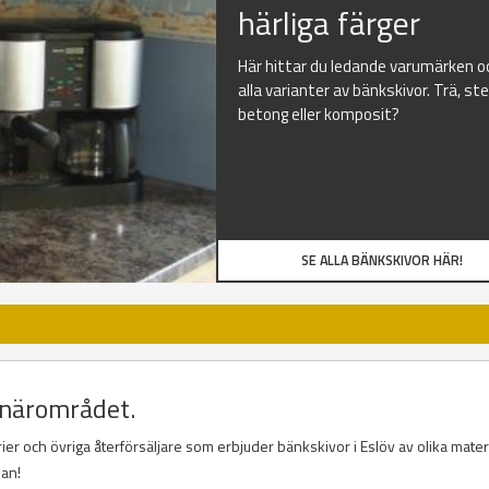
härliga färger
Här hittar du ledande varumärken o
alla varianter av bänkskivor. Trä, ste
betong eller komposit?
SE ALLA BÄNKSKIVOR HÄR!
a närområdet.
ier och övriga återförsäljare som erbjuder bänkskivor i Eslöv av olika mater
dan!