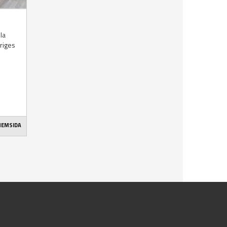
la
riges
 HEMSIDA