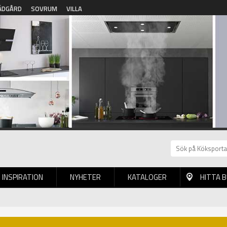
ÄDGÅRD
SOVRUM
VILLA
INSPIRATION
NYHETER
KATALOGER
HITTA 