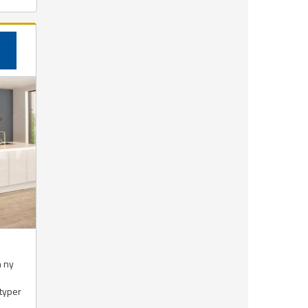
n ny
 typer