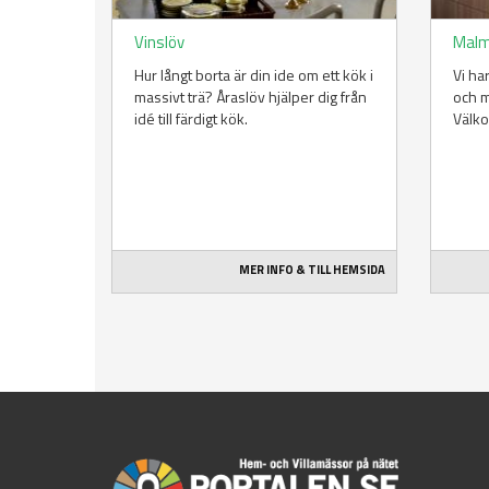
Vinslöv
Mal
Hur långt borta är din ide om ett kök i
Vi ha
massivt trä? Åraslöv hjälper dig från
och m
idé till färdigt kök.
Välk
MER INFO & TILL HEMSIDA