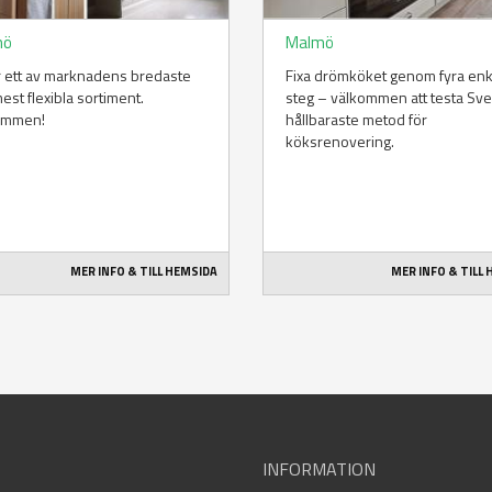
mö
Malmö
r ett av marknadens bredaste
Fixa drömköket genom fyra enk
est flexibla sortiment.
steg – välkommen att testa Sve
ommen!
hållbaraste metod för
köksrenovering.
MER INFO & TILL HEMSIDA
MER INFO & TILL
INFORMATION