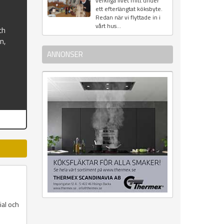
verkliga livet mitt under
ett efterlängtat köksbyte.
Redan när vi flyttade in i
vårt hus...
ch
n,
ANNONSER
ial och