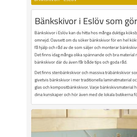
Bänkskivor i Eslöv som gö
Bänkskivor i Eslöv kan du hitta hos många duktiga köksb
omnejd. Oavsett om du söker bänkskivor för en hel köksr
få hjälp och råd av de som säljer och monterar bänkskivo
Det finns idag många olika spännande och bra material n
bänkskivor där du även får både tips och goda råd.
Det finns stenbänkskivor och massiva träbänkskivor som 
givetvis bänkskivor i mer traditionella laminatmaterial 
glas och kompositbänkskivor. Varje bänkskivsmaterial ha
dina kunskaper och hör även med de lokala butikerna för at