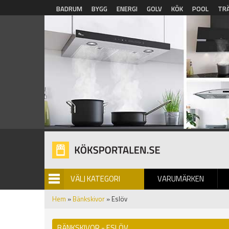
Hoppa till huvudinnehåll
BADRUM
BYGG
ENERGI
GOLV
KÖK
POOL
TR
VÄLJ KATEGORI
VARUMÄRKEN
BILDGALLERI
Hem
»
Bänkskivor
» Eslöv
BÄNKSKIVOR - ESLÖV