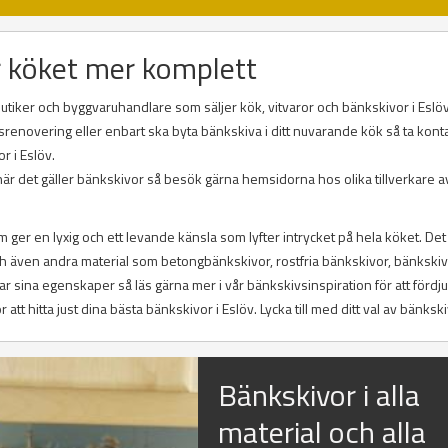
r köket mer komplett
utiker och byggvaruhandlare som säljer kök, vitvaror och bänkskivor i Esl
enovering eller enbart ska byta bänkskiva i ditt nuvarande kök så ta kont
r i Eslöv.
är det gäller bänkskivor så besök gärna hemsidorna hos olika tillverkare a
ger en lyxig och ett levande känsla som lyfter intrycket på hela köket. Det
och även andra material som betongbänkskivor, rostfria bänkskivor, bänkskiv
r sina egenskaper så läs gärna mer i vår bänkskivsinspiration för att fördj
t hitta just dina bästa bänkskivor i Eslöv. Lycka till med ditt val av bänkski
Bänkskivor i alla
material och alla