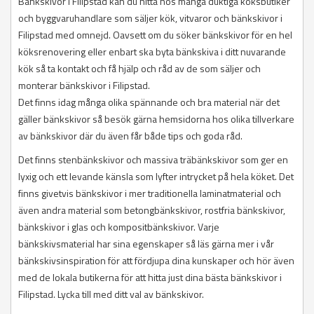
Bänkskivor i Filipstad kan du hitta hos många duktiga köksbutiker
och byggvaruhandlare som säljer kök, vitvaror och bänkskivor i
Filipstad med omnejd. Oavsett om du söker bänkskivor för en hel
köksrenovering eller enbart ska byta bänkskiva i ditt nuvarande
kök så ta kontakt och få hjälp och råd av de som säljer och
monterar bänkskivor i Filipstad.
Det finns idag många olika spännande och bra material när det
gäller bänkskivor så besök gärna hemsidorna hos olika tillverkare
av bänkskivor där du även får både tips och goda råd.
Det finns stenbänkskivor och massiva träbänkskivor som ger en
lyxig och ett levande känsla som lyfter intrycket på hela köket. Det
finns givetvis bänkskivor i mer traditionella laminatmaterial och
även andra material som betongbänkskivor, rostfria bänkskivor,
bänkskivor i glas och kompositbänkskivor. Varje
bänkskivsmaterial har sina egenskaper så läs gärna mer i vår
bänkskivsinspiration för att fördjupa dina kunskaper och hör även
med de lokala butikerna för att hitta just dina bästa bänkskivor i
Filipstad. Lycka till med ditt val av bänkskivor.