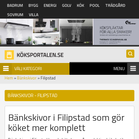
Hoppa till huvudinnehåll
BADRUM
BYGG
ENERGI
GOLV
KÖK
POOL
TRÄDGÅRD
SOVRUM
VILLA
VÄLJ KATEGORI
MENU
Hem
»
Bänkskivor
» Filipstad
BÄNKSKIVOR - FILIPSTAD
Bänkskivor i Filipstad som gör
köket mer komplett