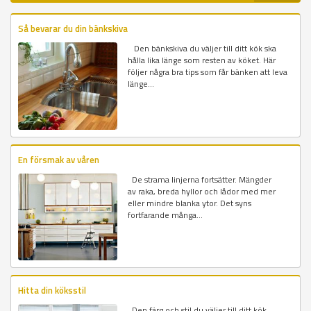
Så bevarar du din bänkskiva
Den bänkskiva du väljer till ditt kök ska
hålla lika länge som resten av köket. Här
följer några bra tips som får bänken att leva
länge...
En försmak av våren
De strama linjerna fortsätter. Mängder
av raka, breda hyllor och lådor med mer
eller mindre blanka ytor. Det syns
fortfarande många...
Hitta din köksstil
Den färg och stil du väljer till ditt kök