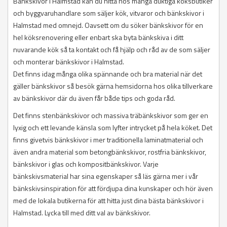
Bänkskivor i Halmstad kan du hitta hos många duktiga köksbutiker
och byggvaruhandlare som säljer kök, vitvaror och bänkskivor i
Halmstad med omnejd. Oavsett om du söker bänkskivor för en
hel köksrenovering eller enbart ska byta bänkskiva i ditt
nuvarande kök så ta kontakt och få hjälp och råd av de som säljer
och monterar bänkskivor i Halmstad.
Det finns idag många olika spännande och bra material när det
gäller bänkskivor så besök gärna hemsidorna hos olika tillverkare
av bänkskivor där du även får både tips och goda råd.
Det finns stenbänkskivor och massiva träbänkskivor som ger en
lyxig och ett levande känsla som lyfter intrycket på hela köket. Det
finns givetvis bänkskivor i mer traditionella laminatmaterial och
även andra material som betongbänkskivor, rostfria bänkskivor,
bänkskivor i glas och kompositbänkskivor. Varje
bänkskivsmaterial har sina egenskaper så läs gärna mer i vår
bänkskivsinspiration för att fördjupa dina kunskaper och hör även
med de lokala butikerna för att hitta just dina bästa bänkskivor i
Halmstad. Lycka till med ditt val av bänkskivor.