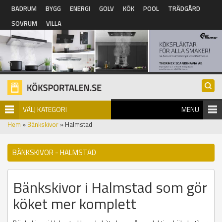
Hoppa till huvudinnehåll
BADRUM
BYGG
ENERGI
GOLV
KÖK
POOL
TRÄDGÅRD
SOVRUM
VILLA
VÄLJ KATEGORI
MENU
Hem
»
Bänkskivor
» Halmstad
BÄNKSKIVOR - HALMSTAD
Bänkskivor i Halmstad som gör
köket mer komplett