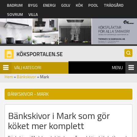
Hoppa till huvudinnehåll
BADRUM
BYGG
ENERGI
GOLV
KÖK
POOL
TRÄDGÅRD
SOVRUM
VILLA
VÄLJ KATEGORI
MENU
Hem
»
Bänkskivor
» Mark
BÄNKSKIVOR - MARK
Bänkskivor i Mark som gör
köket mer komplett