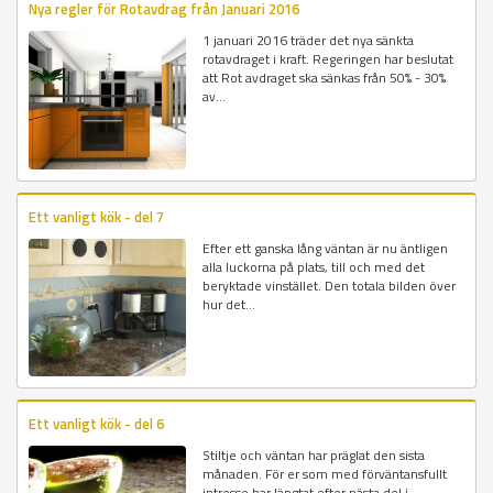
Nya regler för Rotavdrag från Januari 2016
1 januari 2016 träder det nya sänkta
rotavdraget i kraft. Regeringen har beslutat
att Rot avdraget ska sänkas från 50% - 30%
av...
Ett vanligt kök - del 7
Efter ett ganska lång väntan är nu äntligen
alla luckorna på plats, till och med det
beryktade vinstället. Den totala bilden över
hur det...
Ett vanligt kök - del 6
Stiltje och väntan har präglat den sista
månaden. För er som med förväntansfullt
intresse har längtat efter nästa del i