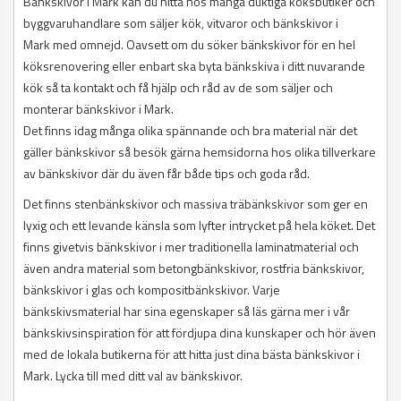
Bänkskivor i Mark kan du hitta hos många duktiga köksbutiker och
byggvaruhandlare som säljer kök, vitvaror och bänkskivor i
Mark med omnejd. Oavsett om du söker bänkskivor för en hel
köksrenovering eller enbart ska byta bänkskiva i ditt nuvarande
kök så ta kontakt och få hjälp och råd av de som säljer och
monterar bänkskivor i Mark.
Det finns idag många olika spännande och bra material när det
gäller bänkskivor så besök gärna hemsidorna hos olika tillverkare
av bänkskivor där du även får både tips och goda råd.
Det finns stenbänkskivor och massiva träbänkskivor som ger en
lyxig och ett levande känsla som lyfter intrycket på hela köket. Det
finns givetvis bänkskivor i mer traditionella laminatmaterial och
även andra material som betongbänkskivor, rostfria bänkskivor,
bänkskivor i glas och kompositbänkskivor. Varje
bänkskivsmaterial har sina egenskaper så läs gärna mer i vår
bänkskivsinspiration för att fördjupa dina kunskaper och hör även
med de lokala butikerna för att hitta just dina bästa bänkskivor i
Mark. Lycka till med ditt val av bänkskivor.