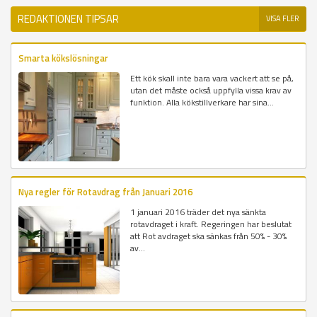
REDAKTIONEN TIPSAR
VISA FLER
Smarta kökslösningar
Ett kök skall inte bara vara vackert att se på,
utan det måste också uppfylla vissa krav av
funktion. Alla kökstillverkare har sina...
Nya regler för Rotavdrag från Januari 2016
1 januari 2016 träder det nya sänkta
rotavdraget i kraft. Regeringen har beslutat
att Rot avdraget ska sänkas från 50% - 30%
av...