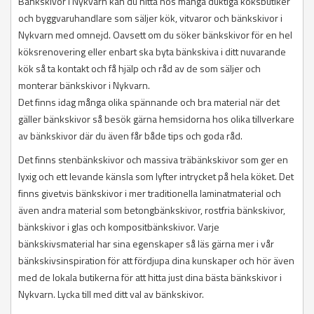
Bänkskivor i Nykvarn kan du hitta hos många duktiga köksbutiker
och byggvaruhandlare som säljer kök, vitvaror och bänkskivor i
Nykvarn med omnejd. Oavsett om du söker bänkskivor för en hel
köksrenovering eller enbart ska byta bänkskiva i ditt nuvarande
kök så ta kontakt och få hjälp och råd av de som säljer och
monterar bänkskivor i Nykvarn.
Det finns idag många olika spännande och bra material när det
gäller bänkskivor så besök gärna hemsidorna hos olika tillverkare
av bänkskivor där du även får både tips och goda råd.
Det finns stenbänkskivor och massiva träbänkskivor som ger en
lyxig och ett levande känsla som lyfter intrycket på hela köket. Det
finns givetvis bänkskivor i mer traditionella laminatmaterial och
även andra material som betongbänkskivor, rostfria bänkskivor,
bänkskivor i glas och kompositbänkskivor. Varje
bänkskivsmaterial har sina egenskaper så läs gärna mer i vår
bänkskivsinspiration för att fördjupa dina kunskaper och hör även
med de lokala butikerna för att hitta just dina bästa bänkskivor i
Nykvarn. Lycka till med ditt val av bänkskivor.