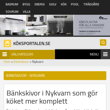
Hoppa till huvudinnehåll
BADRUM
BYGG
ENERGI
GOLV
KÖK
POOL
TRÄDGÅRD
SOVRUM
VILLA
VÄLJ KATEGORI
MENU
Hem
»
Bänkskivor
» Nykvarn
BÄNKSKIVOR - NYKVARN
Bänkskivor i Nykvarn som gör
köket mer komplett