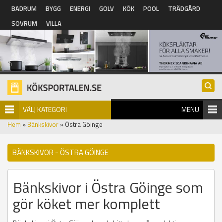
Hoppa till huvudinnehåll
BADRUM
BYGG
ENERGI
GOLV
KÖK
POOL
TRÄDGÅRD
SOVRUM
VILLA
VÄLJ KATEGORI
MENU
Hem
»
Bänkskivor
» Östra Göinge
BÄNKSKIVOR - ÖSTRA GÖINGE
Bänkskivor i Östra Göinge som
gör köket mer komplett