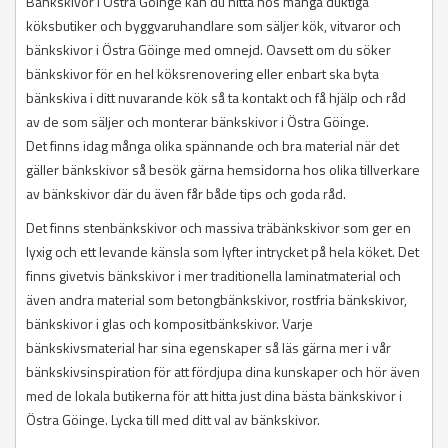
Bänkskivor i Östra Göinge kan du hitta hos många duktiga
köksbutiker och byggvaruhandlare som säljer kök, vitvaror och
bänkskivor i Östra Göinge med omnejd. Oavsett om du söker
bänkskivor för en hel köksrenovering eller enbart ska byta
bänkskiva i ditt nuvarande kök så ta kontakt och få hjälp och råd
av de som säljer och monterar bänkskivor i Östra Göinge.
Det finns idag många olika spännande och bra material när det
gäller bänkskivor så besök gärna hemsidorna hos olika tillverkare
av bänkskivor där du även får både tips och goda råd.
Det finns stenbänkskivor och massiva träbänkskivor som ger en
lyxig och ett levande känsla som lyfter intrycket på hela köket. Det
finns givetvis bänkskivor i mer traditionella laminatmaterial och
även andra material som betongbänkskivor, rostfria bänkskivor,
bänkskivor i glas och kompositbänkskivor. Varje
bänkskivsmaterial har sina egenskaper så läs gärna mer i vår
bänkskivsinspiration för att fördjupa dina kunskaper och hör även
med de lokala butikerna för att hitta just dina bästa bänkskivor i
Östra Göinge. Lycka till med ditt val av bänkskivor.