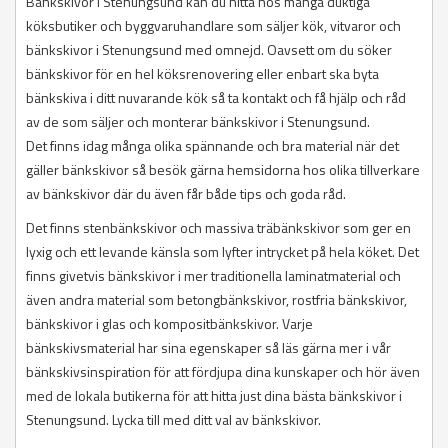
Bänkskivor i Stenungsund kan du hitta hos många duktiga
köksbutiker och byggvaruhandlare som säljer kök, vitvaror och
bänkskivor i Stenungsund med omnejd. Oavsett om du söker
bänkskivor för en hel köksrenovering eller enbart ska byta
bänkskiva i ditt nuvarande kök så ta kontakt och få hjälp och råd
av de som säljer och monterar bänkskivor i Stenungsund.
Det finns idag många olika spännande och bra material när det
gäller bänkskivor så besök gärna hemsidorna hos olika tillverkare
av bänkskivor där du även får både tips och goda råd.
Det finns stenbänkskivor och massiva träbänkskivor som ger en
lyxig och ett levande känsla som lyfter intrycket på hela köket. Det
finns givetvis bänkskivor i mer traditionella laminatmaterial och
även andra material som betongbänkskivor, rostfria bänkskivor,
bänkskivor i glas och kompositbänkskivor. Varje
bänkskivsmaterial har sina egenskaper så läs gärna mer i vår
bänkskivsinspiration för att fördjupa dina kunskaper och hör även
med de lokala butikerna för att hitta just dina bästa bänkskivor i
Stenungsund. Lycka till med ditt val av bänkskivor.