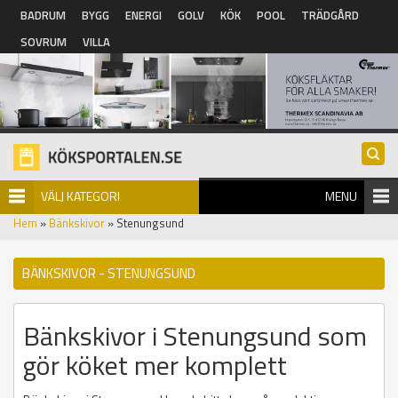
Hoppa till huvudinnehåll
BADRUM
BYGG
ENERGI
GOLV
KÖK
POOL
TRÄDGÅRD
SOVRUM
VILLA
VÄLJ KATEGORI
MENU
Hem
»
Bänkskivor
» Stenungsund
BÄNKSKIVOR - STENUNGSUND
Bänkskivor i Stenungsund som
gör köket mer komplett