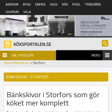
Hoppa till huvudinnehåll
BADRUM
BYGG
ENERGI
GOLV
KÖK
POOL
TRÄDGÅRD
SOVRUM
VILLA
VÄLJ KATEGORI
MENU
Hem
»
Bänkskivor
» Storfors
BÄNKSKIVOR - STORFORS
Bänkskivor i Storfors som gör
köket mer komplett