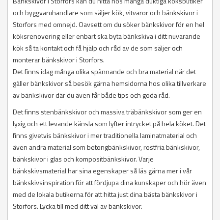
Bänkskivor i Storfors kan du hitta hos många duktiga köksbutiker
och byggvaruhandlare som säljer kök, vitvaror och bänkskivor i
Storfors med omnejd. Oavsett om du söker bänkskivor för en hel
köksrenovering eller enbart ska byta bänkskiva i ditt nuvarande
kök så ta kontakt och få hjälp och råd av de som säljer och
monterar bänkskivor i Storfors.
Det finns idag många olika spännande och bra material när det
gäller bänkskivor så besök gärna hemsidorna hos olika tillverkare
av bänkskivor där du även får både tips och goda råd.
Det finns stenbänkskivor och massiva träbänkskivor som ger en
lyxig och ett levande känsla som lyfter intrycket på hela köket. Det
finns givetvis bänkskivor i mer traditionella laminatmaterial och
även andra material som betongbänkskivor, rostfria bänkskivor,
bänkskivor i glas och kompositbänkskivor. Varje
bänkskivsmaterial har sina egenskaper så läs gärna mer i vår
bänkskivsinspiration för att fördjupa dina kunskaper och hör även
med de lokala butikerna för att hitta just dina bästa bänkskivor i
Storfors. Lycka till med ditt val av bänkskivor.