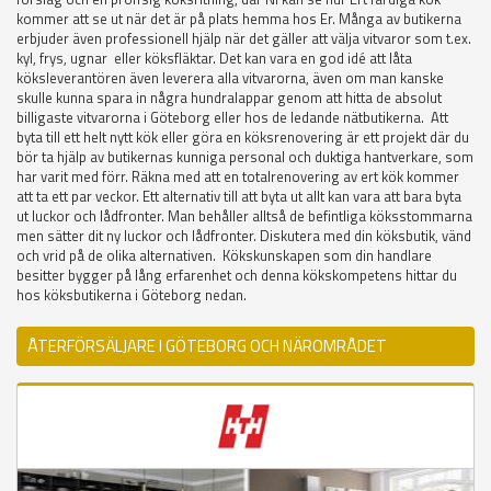
kommer att se ut när det är på plats hemma hos Er. Många av butikerna
erbjuder även professionell hjälp när det gäller att välja vitvaror som t.ex.
kyl, frys, ugnar eller köksfläktar. Det kan vara en god idé att låta
köksleverantören även leverera alla vitvarorna, även om man kanske
skulle kunna spara in några hundralappar genom att hitta de absolut
billigaste vitvarorna i Göteborg eller hos de ledande nätbutikerna. Att
byta till ett helt nytt kök eller göra en köksrenovering är ett projekt där du
bör ta hjälp av butikernas kunniga personal och duktiga hantverkare, som
har varit med förr. Räkna med att en totalrenovering av ert kök kommer
att ta ett par veckor. Ett alternativ till att byta ut allt kan vara att bara byta
ut luckor och lådfronter. Man behåller alltså de befintliga köksstommarna
men sätter dit ny luckor och lådfronter. Diskutera med din köksbutik, vänd
och vrid på de olika alternativen. Kökskunskapen som din handlare
besitter bygger på lång erfarenhet och denna kökskompetens hittar du
hos köksbutikerna i Göteborg nedan.
ÅTERFÖRSÄLJARE I GÖTEBORG OCH NÄROMRÅDET