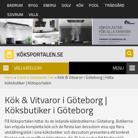
Hoppa till huvudinnehåll
BADRUM
BYGG
ENERGI
GOLV
KÖK
POOL
TRÄDGÅRD
SOVRUM
VILLA
VÄLJ KATEGORI
MENU
Hem
»
Västra Götalands län
» Kök & Vitvaror i Göteborg | Hitta
köksbutiker | Köksportalen
Kök & Vitvaror i Göteborg |
Köksbutiker i Göteborg
På Köksportalen hittar du de ledande köksbutikerna i Göteborg. Butikerna
kan erbjuda kompletta kök och de flesta kan dessutom visa upp flera
utställningskök i sina köksbutiker och dessutom presentera ett konkret
förslag och en proffsig köksritning, där Ni kan se hur Ert färdiga kök