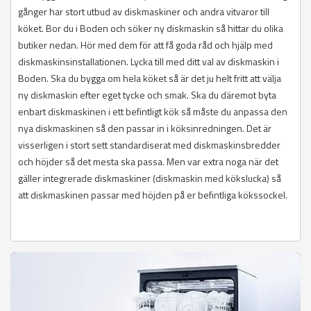
gånger har stort utbud av diskmaskiner och andra vitvaror till
köket. Bor du i Boden och söker ny diskmaskin så hittar du olika
butiker nedan. Hör med dem för att få goda råd och hjälp med
diskmaskinsinstallationen. Lycka till med ditt val av diskmaskin i
Boden. Ska du bygga om hela köket så är det ju helt fritt att välja
ny diskmaskin efter eget tycke och smak. Ska du däremot byta
enbart diskmaskinen i ett befintligt kök så måste du anpassa den
nya diskmaskinen så den passar in i köksinredningen. Det är
visserligen i stort sett standardiserat med diskmaskinsbredder
och höjder så det mesta ska passa. Men var extra noga när det
gäller integrerade diskmaskiner (diskmaskin med kökslucka) så
att diskmaskinen passar med höjden på er befintliga kökssockel.