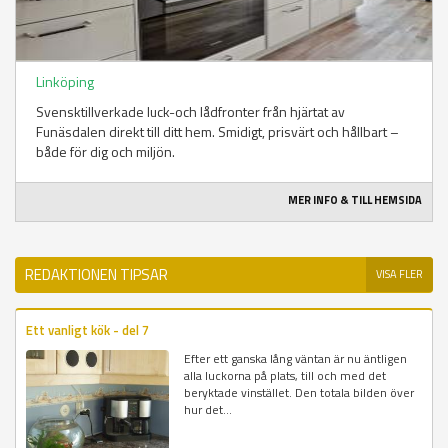
Linköping
Svensktillverkade luck-och lådfronter från hjärtat av
Funäsdalen direkt till ditt hem. Smidigt, prisvärt och hållbart –
både för dig och miljön.
MER INFO & TILL HEMSIDA
REDAKTIONEN TIPSAR
VISA FLER
Ett vanligt kök - del 7
Efter ett ganska lång väntan är nu äntligen
alla luckorna på plats, till och med det
beryktade vinstället. Den totala bilden över
hur det...