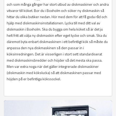
och som många gånger har stort utbud av diskmaskiner och andra
vitvaror till köket. Bor du i Boxholm och söker ny diskmaskin så
hittar du olika butiker nedan. Hör med dem för att få goda råd och
hjälp med diskmaskinsinstallationen. Lycka till med ditt val av
diskmaskin i Boxholm. Ska du bygga om hela köket så är det ju
helt fritt att välja ny diskmaskin efter eget tycke och smak. Ska du
däremot byta enbart diskmaskinen i ett befintligt kök så måste du
anpassa den nya diskmaskinen så den passar in i
köksinredningen. Det är visserligen i stort sett standardiserat
med diskmaskinsbredder och höjder så det mesta ska passa.
Men var extra noga när det gäller integrerade diskmaskiner
(diskmaskin med kökslucka) så att diskmaskinen passar med
höjden på er befintliga kökssockel.