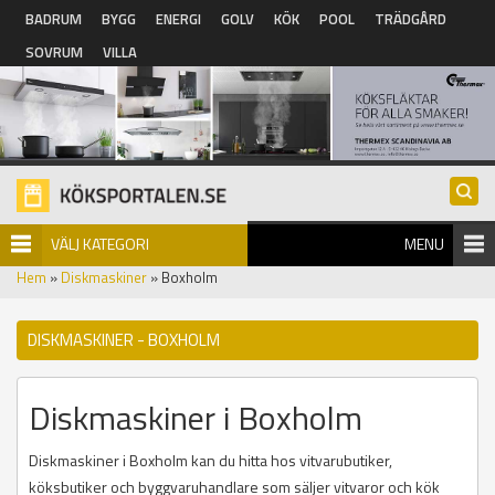
Hoppa till huvudinnehåll
BADRUM
BYGG
ENERGI
GOLV
KÖK
POOL
TRÄDGÅRD
SOVRUM
VILLA
VÄLJ KATEGORI
MENU
Hem
»
Diskmaskiner
» Boxholm
DISKMASKINER - BOXHOLM
Diskmaskiner i Boxholm
Diskmaskiner i Boxholm kan du hitta hos vitvarubutiker,
köksbutiker och byggvaruhandlare som säljer vitvaror och kök