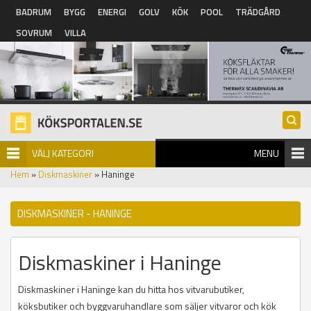
Hoppa till huvudinnehåll
BADRUM
BYGG
ENERGI
GOLV
KÖK
POOL
TRÄDGÅRD
SOVRUM
VILLA
VÄLJ KATEGORI
MENU
Hem
»
Diskmaskiner
» Haninge
DISKMASKINER - HANINGE
Diskmaskiner i Haninge
Diskmaskiner i Haninge kan du hitta hos vitvarubutiker,
köksbutiker och byggvaruhandlare som säljer vitvaror och kök