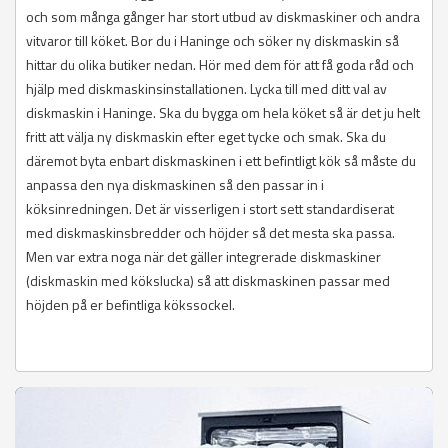
och som många gånger har stort utbud av diskmaskiner och andra
vitvaror till köket. Bor du i Haninge och söker ny diskmaskin så
hittar du olika butiker nedan. Hör med dem för att få goda råd och
hjälp med diskmaskinsinstallationen. Lycka till med ditt val av
diskmaskin i Haninge. Ska du bygga om hela köket så är det ju helt
fritt att välja ny diskmaskin efter eget tycke och smak. Ska du
däremot byta enbart diskmaskinen i ett befintligt kök så måste du
anpassa den nya diskmaskinen så den passar in i
köksinredningen. Det är visserligen i stort sett standardiserat
med diskmaskinsbredder och höjder så det mesta ska passa.
Men var extra noga när det gäller integrerade diskmaskiner
(diskmaskin med kökslucka) så att diskmaskinen passar med
höjden på er befintliga kökssockel.