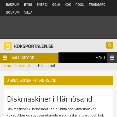
Hoppa till huvudinnehåll
BADRUM
BYGG
ENERGI
GOLV
KÖK
POOL
TRÄDGÅRD
SOVRUM
VILLA
VÄLJ KATEGORI
MENU
Hem
»
Diskmaskiner
» Härnösand
DISKMASKINER - HÄRNÖSAND
Diskmaskiner i Härnösand
Diskmaskiner i Härnösand kan du hitta hos vitvarubutiker,
köksbutiker och byggvaruhandlare som säljer vitvaror och kök