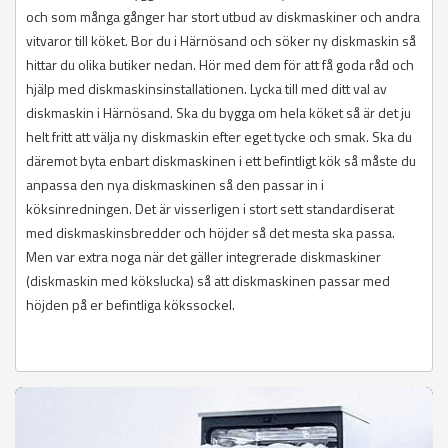
och som många gånger har stort utbud av diskmaskiner och andra
vitvaror till köket. Bor du i Härnösand och söker ny diskmaskin så
hittar du olika butiker nedan. Hör med dem för att få goda råd och
hjälp med diskmaskinsinstallationen. Lycka till med ditt val av
diskmaskin i Härnösand. Ska du bygga om hela köket så är det ju
helt fritt att välja ny diskmaskin efter eget tycke och smak. Ska du
däremot byta enbart diskmaskinen i ett befintligt kök så måste du
anpassa den nya diskmaskinen så den passar in i
köksinredningen. Det är visserligen i stort sett standardiserat
med diskmaskinsbredder och höjder så det mesta ska passa.
Men var extra noga när det gäller integrerade diskmaskiner
(diskmaskin med kökslucka) så att diskmaskinen passar med
höjden på er befintliga kökssockel.