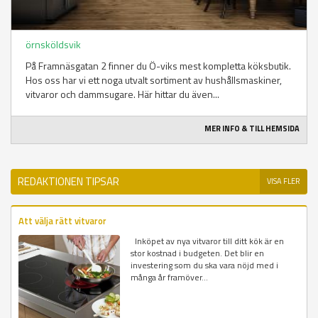
örnsköldsvik
På Framnäsgatan 2 finner du Ö-viks mest kompletta köksbutik.
Hos oss har vi ett noga utvalt sortiment av hushållsmaskiner,
vitvaror och dammsugare. Här hittar du även...
MER INFO & TILL HEMSIDA
REDAKTIONEN TIPSAR
VISA FLER
Att välja rätt vitvaror
Inköpet av nya vitvaror till ditt kök är en
stor kostnad i budgeten. Det blir en
investering som du ska vara nöjd med i
många år framöver...