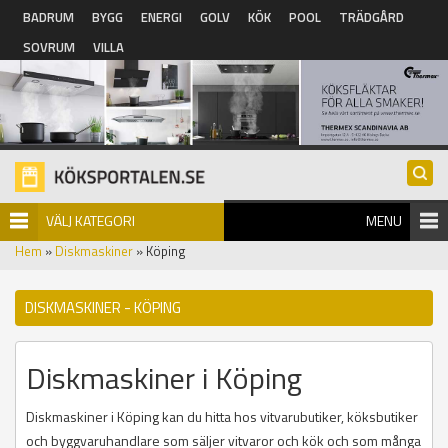
Hoppa till huvudinnehåll
BADRUM
BYGG
ENERGI
GOLV
KÖK
POOL
TRÄDGÅRD
SOVRUM
VILLA
VÄLJ KATEGORI
MENU
Hem
»
Diskmaskiner
» Köping
DISKMASKINER - KÖPING
Diskmaskiner i Köping
Diskmaskiner i Köping kan du hitta hos vitvarubutiker, köksbutiker
och byggvaruhandlare som säljer vitvaror och kök och som många