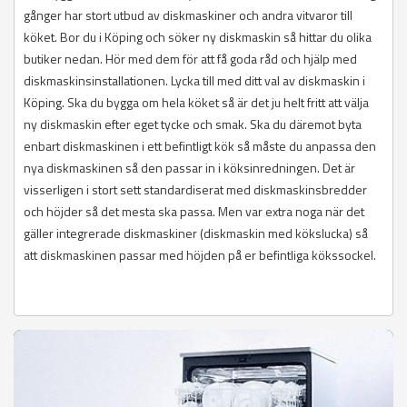
gånger har stort utbud av diskmaskiner och andra vitvaror till
köket. Bor du i Köping och söker ny diskmaskin så hittar du olika
butiker nedan. Hör med dem för att få goda råd och hjälp med
diskmaskinsinstallationen. Lycka till med ditt val av diskmaskin i
Köping. Ska du bygga om hela köket så är det ju helt fritt att välja
ny diskmaskin efter eget tycke och smak. Ska du däremot byta
enbart diskmaskinen i ett befintligt kök så måste du anpassa den
nya diskmaskinen så den passar in i köksinredningen. Det är
visserligen i stort sett standardiserat med diskmaskinsbredder
och höjder så det mesta ska passa. Men var extra noga när det
gäller integrerade diskmaskiner (diskmaskin med kökslucka) så
att diskmaskinen passar med höjden på er befintliga kökssockel.