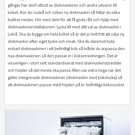
gånger har stort utbud av diskmaskiner och andra vitvaror till
köket. Bor du i Luleå och söker ny diskmaskin så hittar du olika
butiker nedan. Hör med dem för att få goda råd och hjälp med
diskmaskinsinstallationen. Lycka till med ditt val av diskmaskin i
Luleå. Ska du bygga om hela köket så är det ju helt fritt att välja ny
diskmaskin efter eget tycke och smak. Ska du däremot byta
enbart diskmaskinen i ett befintligt kök så måste du anpassa den
nya diskmaskinen så den passar in i köksinredningen. Det är
visserligen i stort sett standardiserat med diskmaskinsbredder
och höjder så det mesta ska passa. Men var extra noga när det
gäller integrerade diskmaskiner (diskmaskin med kökslucka) så
att diskmaskinen passar med höjden på er befintliga kökssockel.