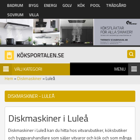
Hoppa till huvudinnehåll
BADRUM
BYGG
ENERGI
GOLV
KÖK
POOL
TRÄDGÅRD
SOVRUM
VILLA
VÄLJ KATEGORI
MENU
Hem
»
Diskmaskiner
» Luleå
DISKMASKINER - LULEÅ
Diskmaskiner i Luleå
Diskmaskiner i Luleå kan du hitta hos vitvarubutiker, köksbutiker
och byggvaruhandlare som säljer vitvaror och kök och som många