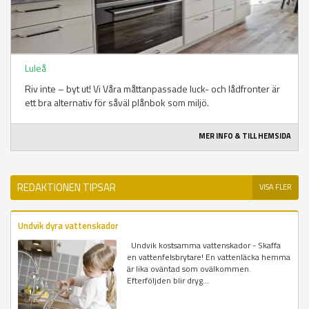
Luleå
Riv inte – byt ut! Vi Våra måttanpassade luck- och lådfronter är
ett bra alternativ för såväl plånbok som miljö.
MER INFO & TILL HEMSIDA
REDAKTIONEN TIPSAR
VISA FLER
Undvik dyra vattenskador
Undvik kostsamma vattenskador - Skaffa
en vattenfelsbrytare! En vattenläcka hemma
är lika oväntad som ovälkommen.
Efterföljden blir dryg...