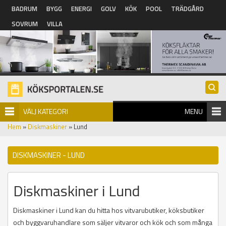
Hoppa till huvudinnehåll
BADRUM
BYGG
ENERGI
GOLV
KÖK
POOL
TRÄDGÅRD
SOVRUM
VILLA
VÄLJ KATEGORI
MENU
Hem
»
Diskmaskiner
» Lund
DISKMASKINER - LUND
Diskmaskiner i Lund
Diskmaskiner i Lund kan du hitta hos vitvarubutiker, köksbutiker
och byggvaruhandlare som säljer vitvaror och kök och som många