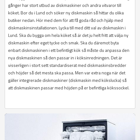
gånger har stort utbud av diskmaskiner och andra vitvaror till
köket. Bor du i Lund och söker ny diskmaskin så hittar du olika
butiker nedan. Hör med dem för att få goda råd och hjälp med
diskmaskinsinstallationen. Lycka till med ditt val av diskmaskin i
Lund. Ska du bygga om hela köket så är det ju helt fritt att välja ny
diskmaskin efter eget tycke och smak. Ska du däremot byta
enbart diskmaskinen i ett befintligt kök så måste du anpassa den
nya diskmaskinen så den passar in i köksinredningen. Det är
visserligen i stort sett standardiserat med diskmaskinsbredder
och höjder så det mesta ska passa. Men var extra noga när det
gäller integrerade diskmaskiner (diskmaskin med kökslucka) så
att diskmaskinen passar med höjden på er befintliga kökssockel.