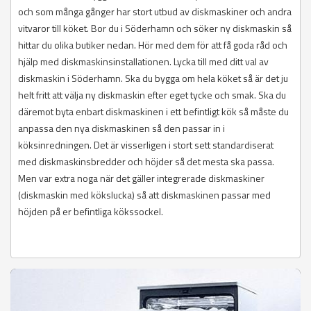
och som många gånger har stort utbud av diskmaskiner och andra
vitvaror till köket. Bor du i Söderhamn och söker ny diskmaskin så
hittar du olika butiker nedan. Hör med dem för att få goda råd och
hjälp med diskmaskinsinstallationen. Lycka till med ditt val av
diskmaskin i Söderhamn. Ska du bygga om hela köket så är det ju
helt fritt att välja ny diskmaskin efter eget tycke och smak. Ska du
däremot byta enbart diskmaskinen i ett befintligt kök så måste du
anpassa den nya diskmaskinen så den passar in i
köksinredningen. Det är visserligen i stort sett standardiserat
med diskmaskinsbredder och höjder så det mesta ska passa.
Men var extra noga när det gäller integrerade diskmaskiner
(diskmaskin med kökslucka) så att diskmaskinen passar med
höjden på er befintliga kökssockel.