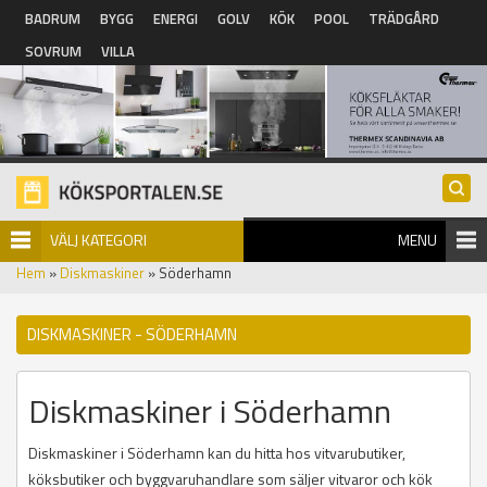
Hoppa till huvudinnehåll
BADRUM
BYGG
ENERGI
GOLV
KÖK
POOL
TRÄDGÅRD
SOVRUM
VILLA
VÄLJ KATEGORI
MENU
Hem
»
Diskmaskiner
» Söderhamn
DISKMASKINER - SÖDERHAMN
Diskmaskiner i Söderhamn
Diskmaskiner i Söderhamn kan du hitta hos vitvarubutiker,
köksbutiker och byggvaruhandlare som säljer vitvaror och kök