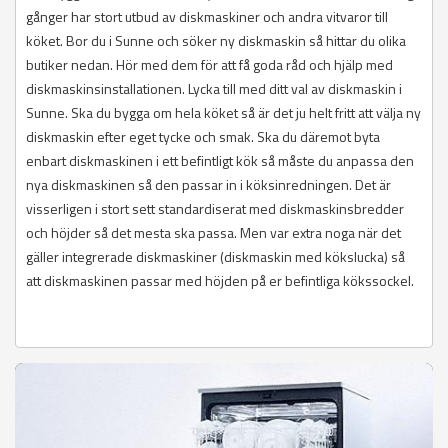
gånger har stort utbud av diskmaskiner och andra vitvaror till
köket. Bor du i Sunne och söker ny diskmaskin så hittar du olika
butiker nedan. Hör med dem för att få goda råd och hjälp med
diskmaskinsinstallationen. Lycka till med ditt val av diskmaskin i
Sunne. Ska du bygga om hela köket så är det ju helt fritt att välja ny
diskmaskin efter eget tycke och smak. Ska du däremot byta
enbart diskmaskinen i ett befintligt kök så måste du anpassa den
nya diskmaskinen så den passar in i köksinredningen. Det är
visserligen i stort sett standardiserat med diskmaskinsbredder
och höjder så det mesta ska passa. Men var extra noga när det
gäller integrerade diskmaskiner (diskmaskin med kökslucka) så
att diskmaskinen passar med höjden på er befintliga kökssockel.