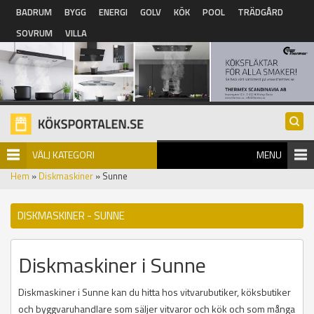
Hoppa till huvudinnehåll
BADRUM
BYGG
ENERGI
GOLV
KÖK
POOL
TRÄDGÅRD
SOVRUM
VILLA
VÄLJ KATEGORI
MENU
Hem
»
Diskmaskiner
» Sunne
DISKMASKINER - SUNNE
Diskmaskiner i Sunne
Diskmaskiner i Sunne kan du hitta hos vitvarubutiker, köksbutiker
och byggvaruhandlare som säljer vitvaror och kök och som många