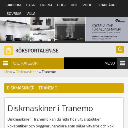
Hoppa till huvudinnehåll
BADRUM
BYGG
ENERGI
GOLV
KÖK
POOL
TRÄDGÅRD
SOVRUM
VILLA
VÄLJ KATEGORI
MENU
Hem
»
Diskmaskiner
» Tranemo
DISKMASKINER - TRANEMO
Diskmaskiner i Tranemo
Diskmaskiner i Tranemo kan du hitta hos vitvarubutiker,
köksbutiker och byggvaruhandlare som säljer vitvaror och kök