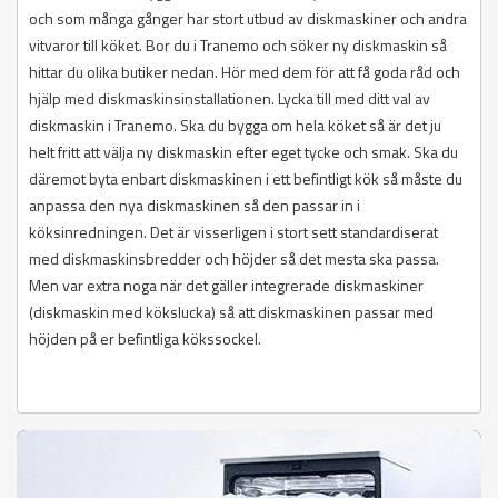
och som många gånger har stort utbud av diskmaskiner och andra
vitvaror till köket. Bor du i Tranemo och söker ny diskmaskin så
hittar du olika butiker nedan. Hör med dem för att få goda råd och
hjälp med diskmaskinsinstallationen. Lycka till med ditt val av
diskmaskin i Tranemo. Ska du bygga om hela köket så är det ju
helt fritt att välja ny diskmaskin efter eget tycke och smak. Ska du
däremot byta enbart diskmaskinen i ett befintligt kök så måste du
anpassa den nya diskmaskinen så den passar in i
köksinredningen. Det är visserligen i stort sett standardiserat
med diskmaskinsbredder och höjder så det mesta ska passa.
Men var extra noga när det gäller integrerade diskmaskiner
(diskmaskin med kökslucka) så att diskmaskinen passar med
höjden på er befintliga kökssockel.