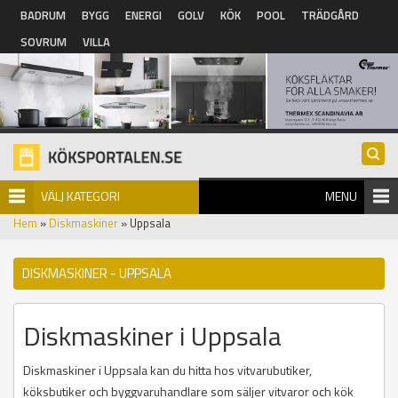
Hoppa till huvudinnehåll
BADRUM
BYGG
ENERGI
GOLV
KÖK
POOL
TRÄDGÅRD
SOVRUM
VILLA
VÄLJ KATEGORI
MENU
Hem
»
Diskmaskiner
» Uppsala
DISKMASKINER - UPPSALA
Diskmaskiner i Uppsala
Diskmaskiner i Uppsala kan du hitta hos vitvarubutiker,
köksbutiker och byggvaruhandlare som säljer vitvaror och kök