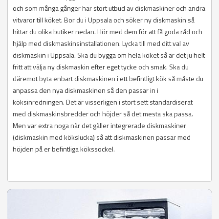
och som många gånger har stort utbud av diskmaskiner och andra
vitvaror till köket. Bor du i Uppsala och söker ny diskmaskin så
hittar du olika butiker nedan. Hör med dem för att få goda råd och
hjälp med diskmaskinsinstallationen. Lycka till med ditt val av
diskmaskin i Uppsala. Ska du bygga om hela köket så är det ju helt
fritt att välja ny diskmaskin efter eget tycke och smak. Ska du
däremot byta enbart diskmaskinen i ett befintligt kök så måste du
anpassa den nya diskmaskinen så den passar in i
köksinredningen. Det är visserligen i stort sett standardiserat
med diskmaskinsbredder och höjder så det mesta ska passa.
Men var extra noga när det gäller integrerade diskmaskiner
(diskmaskin med kökslucka) så att diskmaskinen passar med
höjden på er befintliga kökssockel.