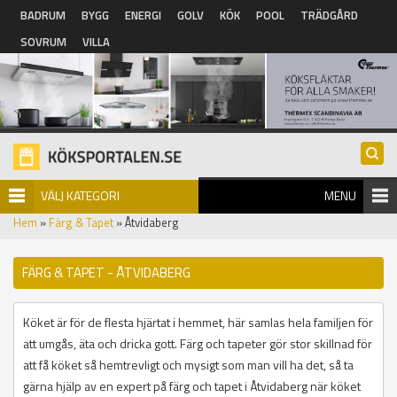
Hoppa till huvudinnehåll
BADRUM
BYGG
ENERGI
GOLV
KÖK
POOL
TRÄDGÅRD
SOVRUM
VILLA
VÄLJ KATEGORI
MENU
Hem
»
Färg & Tapet
» Åtvidaberg
FÄRG & TAPET - ÅTVIDABERG
Köket är för de flesta hjärtat i hemmet, här samlas hela familjen för
att umgås, äta och dricka gott. Färg och tapeter gör stor skillnad för
att få köket så hemtrevligt och mysigt som man vill ha det, så ta
gärna hjälp av en expert på färg och tapet i Åtvidaberg när köket