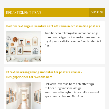
REDAKTIONEN TIPSAR
VISA FLER
Bortom rektangeln: Kreativa sätt att rama in och visa dina posters
Traditionella rektangulära ramar har länge
dominerat väggarna i svenska hem, men en
ny våg av kreativitet sveper över landet. Allt
fler...
Effektiva arrangemangsmönster för posters i hallar -
Designprinciper för svenska hem
Hallways i svenska hem och offentliga
miljöer fungerar som viktiga
kommunikationsytor där visuella element
spelar en central roll för både...