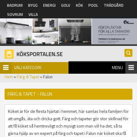
Hoppa till huvudinnehåll
BADRUM
BYGG
ENERGI
GOLV
KÖK
POOL
TRÄDGÅRD
SOVRUM
VILLA
VÄLJ KATEGORI
MENU
Hem
»
Färg & Tapet
» Falun
FÄRG & TAPET - FALUN
Köket är för de flesta hjärtat i hemmet, här samlas hela familjen för
att umgås, äta och dricka gott. Färg och tapeter gör stor skillnad för
att få köket så hemtrevligt och mysigt som man vill ha det, så ta
gärna hjälp av en expert på färg och tapet i Falun när köket ska få