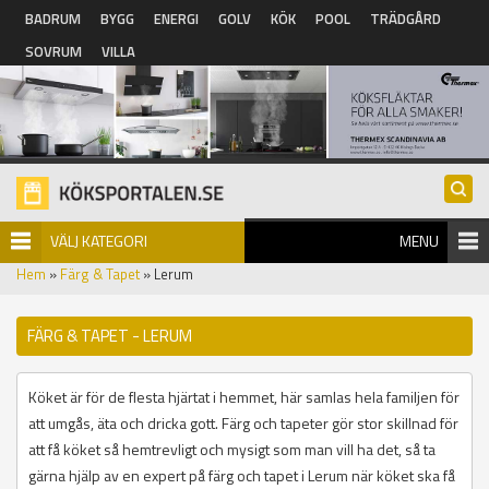
Hoppa till huvudinnehåll
BADRUM
BYGG
ENERGI
GOLV
KÖK
POOL
TRÄDGÅRD
SOVRUM
VILLA
VÄLJ KATEGORI
MENU
Hem
»
Färg & Tapet
» Lerum
FÄRG & TAPET - LERUM
Köket är för de flesta hjärtat i hemmet, här samlas hela familjen för
att umgås, äta och dricka gott. Färg och tapeter gör stor skillnad för
att få köket så hemtrevligt och mysigt som man vill ha det, så ta
gärna hjälp av en expert på färg och tapet i Lerum när köket ska få