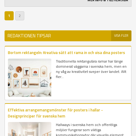
MER INFO & TILL HEMSIDA
1
2
REDAKTIONEN TIPSAR
VISA FLER
Bortom rektangeln: Kreativa sätt att rama in och visa dina posters
Traditionella rektangulära ramar har länge
dominerat väggarna i svenska hem, men en
ny våg av kreativitet sveper över landet. Allt
fler...
Effektiva arrangemangsmönster för posters i hallar -
Designprinciper för svenska hem
Hallways i svenska hem och offentliga
miljöer fungerar som viktiga
kommunikationsytor där visuella element